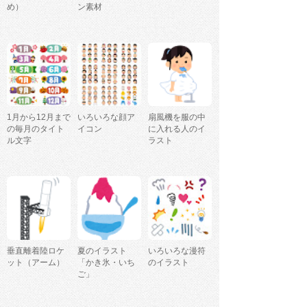
め）
ン素材
1月から12月まで
いろいろな顔ア
扇風機を服の中
の毎月のタイト
イコン
に入れる人のイ
ル文字
ラスト
垂直離着陸ロケ
夏のイラスト
いろいろな漫符
ット（アーム）
「かき氷・いち
のイラスト
ご」