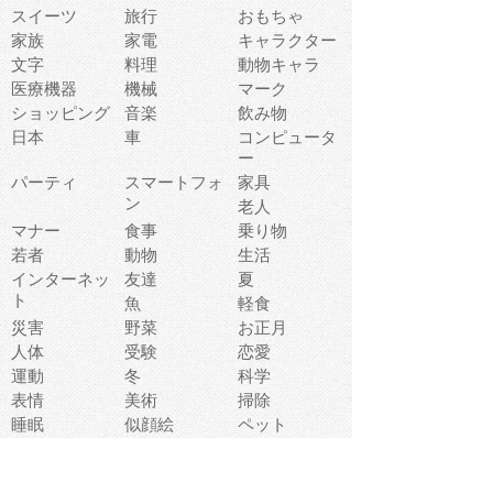
スイーツ
旅行
おもちゃ
家族
家電
キャラクター
文字
料理
動物キャラ
医療機器
機械
マーク
ショッピング
音楽
飲み物
日本
車
コンピュータ
ー
パーティ
スマートフォ
家具
ン
老人
マナー
食事
乗り物
若者
動物
生活
インターネッ
友達
夏
ト
魚
軽食
災害
野菜
お正月
人体
受験
恋愛
運動
冬
科学
表情
美術
掃除
睡眠
似顔絵
ペット
美容
戦争
世界
ファンタジー
本
風景