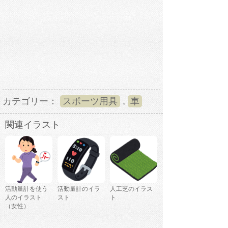
カテゴリー：
スポーツ用具
,
車
関連イラスト
活動量計を使う
活動量計のイラ
人工芝のイラス
人のイラスト
スト
ト
（女性）