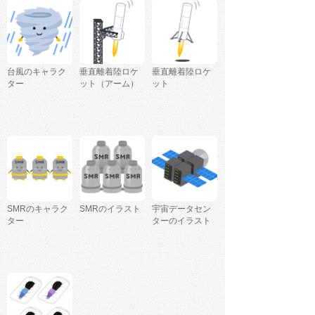
台風のキャラク
垂直離着陸ロケ
垂直離着陸ロケ
ター
ット（アーム）
ット
SMRのキャラク
SMRのイラスト
宇宙データセン
ター
ターのイラスト