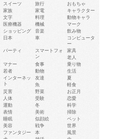
スイーツ
旅行
おもちゃ
家族
家電
キャラクター
文字
料理
動物キャラ
医療機器
機械
マーク
ショッピング
音楽
飲み物
日本
車
コンピュータ
ー
パーティ
スマートフォ
家具
ン
老人
マナー
食事
乗り物
若者
動物
生活
インターネッ
友達
夏
ト
魚
軽食
災害
野菜
お正月
人体
受験
恋愛
運動
冬
科学
表情
美術
掃除
睡眠
似顔絵
ペット
美容
戦争
世界
ファンタジー
本
風景