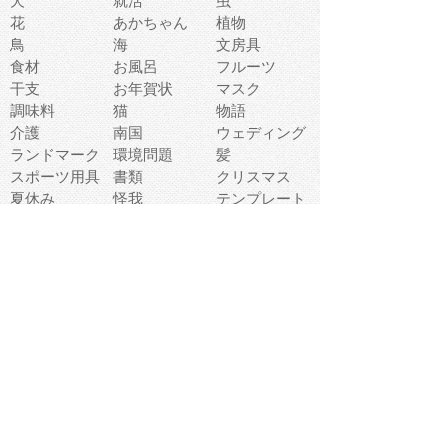
犬
就活
虫
花
あかちゃん
植物
鳥
海
文房具
食材
お風呂
フルーツ
干支
お年賀状
マスク
調味料
猫
物語
介護
南国
ウェディング
ランドマーク
環境問題
髪
スポーツ用具
書類
クリスマス
夏休み
怪我
テンプレート
メディア
食器
お祭り
政治
中年
座布団
映画
メッセージ
電車
ゴミ
楽器
パン
宗教
幼稚園
エネルギー
引越し
農業
自転車
オリンピック
飾り
お寿司
POP
食べ物キャラ
ダンス
体育
梅雨
棒人間
周辺機器
メタボリック
お葬式
思い出
歯
集合