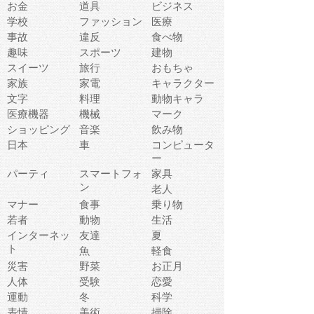
お金
道具
ビジネス
学校
ファッション
医療
事故
違反
食べ物
趣味
スポーツ
建物
スイーツ
旅行
おもちゃ
家族
家電
キャラクター
文字
料理
動物キャラ
医療機器
機械
マーク
ショッピング
音楽
飲み物
日本
車
コンピュータ
ー
パーティ
スマートフォ
家具
ン
老人
マナー
食事
乗り物
若者
動物
生活
インターネッ
友達
夏
ト
魚
軽食
災害
野菜
お正月
人体
受験
恋愛
運動
冬
科学
表情
美術
掃除