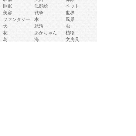
睡眠
似顔絵
ペット
美容
戦争
世界
ファンタジー
本
風景
犬
就活
虫
花
あかちゃん
植物
鳥
海
文房具
食材
お風呂
フルーツ
干支
お年賀状
マスク
調味料
猫
物語
介護
南国
ウェディング
ランドマーク
環境問題
髪
スポーツ用具
書類
クリスマス
夏休み
怪我
テンプレート
メディア
食器
お祭り
政治
中年
座布団
映画
メッセージ
電車
ゴミ
楽器
パン
宗教
幼稚園
エネルギー
引越し
農業
自転車
オリンピック
飾り
お寿司