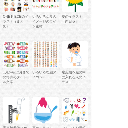
ONE PIECEのイ
いろいろな夏の
夏のイラスト
ラスト（まと
イメージのライ
「向日葵」
め）
ン素材
1月から12月まで
いろいろな顔ア
扇風機を服の中
の毎月のタイト
イコン
に入れる人のイ
ル文字
ラスト
垂直離着陸ロケ
夏のイラスト
いろいろな漫符