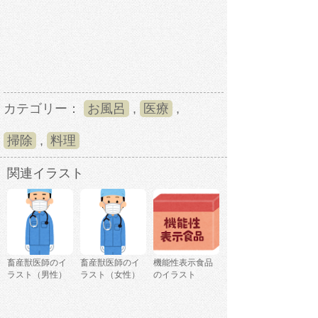
カテゴリー：
お風呂
,
医療
,
掃除
,
料理
関連イラスト
畜産獣医師のイ
畜産獣医師のイ
機能性表示食品
ラスト（男性）
ラスト（女性）
のイラスト