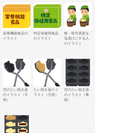
栄養機能食品の
特定保健用食品
株・暗号資産を
イラスト
のイラスト
塩漬けにする人
のイラスト
空のたい焼き器
たい焼き器のイ
空のたい焼き器
のイラスト（天
ラスト（天然）
のイラスト（養
然）
殖）