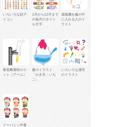
いろいろな顔ア
1月から12月まで
扇風機を服の中
イコン
の毎月のタイト
に入れる人のイ
ル文字
ラスト
垂直離着陸ロケ
夏のイラスト
いろいろな漫符
ット（アーム）
「かき氷・いち
のイラスト
ご」
ドーパミン中毒