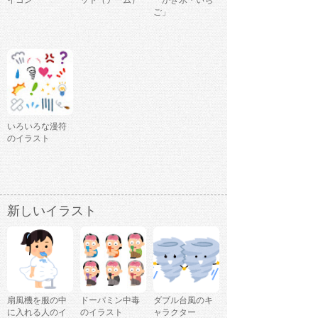
イコン
ット（アーム）
「かき氷・いち
ご」
いろいろな漫符
のイラスト
新しいイラスト
扇風機を服の中
ドーパミン中毒
ダブル台風のキ
に入れる人のイ
のイラスト
ャラクター