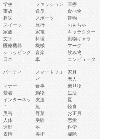
学校
ファッション
医療
事故
違反
食べ物
趣味
スポーツ
建物
スイーツ
旅行
おもちゃ
家族
家電
キャラクター
文字
料理
動物キャラ
医療機器
機械
マーク
ショッピング
音楽
飲み物
日本
車
コンピュータ
ー
パーティ
スマートフォ
家具
ン
老人
マナー
食事
乗り物
若者
動物
生活
インターネッ
友達
夏
ト
魚
軽食
災害
野菜
お正月
人体
受験
恋愛
運動
冬
科学
表情
美術
掃除