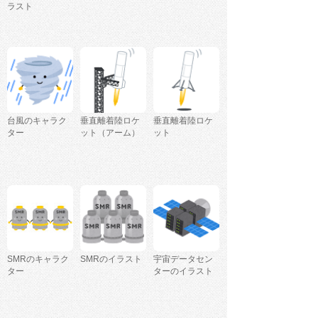
ラスト
台風のキャラク
垂直離着陸ロケ
垂直離着陸ロケ
ター
ット（アーム）
ット
SMRのキャラク
SMRのイラスト
宇宙データセン
ター
ターのイラスト