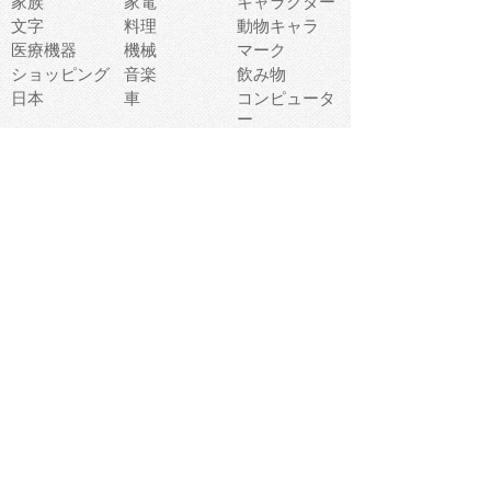
家族
家電
キャラクター
文字
料理
動物キャラ
医療機器
機械
マーク
ショッピング
音楽
飲み物
日本
車
コンピュータ
ー
パーティ
スマートフォ
家具
ン
老人
マナー
食事
乗り物
若者
動物
生活
インターネッ
友達
夏
ト
魚
軽食
災害
野菜
お正月
人体
受験
恋愛
運動
冬
科学
表情
美術
掃除
睡眠
似顔絵
ペット
美容
戦争
世界
ファンタジー
本
風景
犬
就活
虫
花
あかちゃん
植物