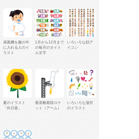
扇風機を服の中
1月から12月まで
いろいろな顔ア
に入れる人のイ
の毎月のタイト
イコン
ラスト
ル文字
夏のイラスト
垂直離着陸ロケ
いろいろな漫符
「向日葵」
ット（アーム）
のイラスト