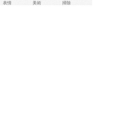
表情
美術
掃除
睡眠
似顔絵
ペット
美容
戦争
世界
ファンタジー
本
風景
犬
就活
虫
花
あかちゃん
植物
鳥
海
文房具
食材
お風呂
フルーツ
干支
お年賀状
マスク
調味料
猫
物語
介護
南国
ウェディング
ランドマーク
環境問題
髪
スポーツ用具
書類
クリスマス
夏休み
怪我
テンプレート
メディア
食器
お祭り
政治
中年
座布団
映画
メッセージ
電車
ゴミ
楽器
パン
宗教
幼稚園
エネルギー
引越し
農業
自転車