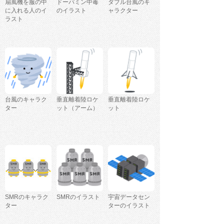
扇風機を服の中
ドーパミン中毒
ダブル台風のキ
に入れる人のイ
のイラスト
ャラクター
ラスト
台風のキャラク
垂直離着陸ロケ
垂直離着陸ロケ
ター
ット（アーム）
ット
SMRのキャラク
SMRのイラスト
宇宙データセン
ター
ターのイラスト