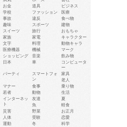
お金
道具
ビジネス
学校
ファッション
医療
事故
違反
食べ物
趣味
スポーツ
建物
スイーツ
旅行
おもちゃ
家族
家電
キャラクター
文字
料理
動物キャラ
医療機器
機械
マーク
ショッピング
音楽
飲み物
日本
車
コンピュータ
ー
パーティ
スマートフォ
家具
ン
老人
マナー
食事
乗り物
若者
動物
生活
インターネッ
友達
夏
ト
魚
軽食
災害
野菜
お正月
人体
受験
恋愛
運動
冬
科学