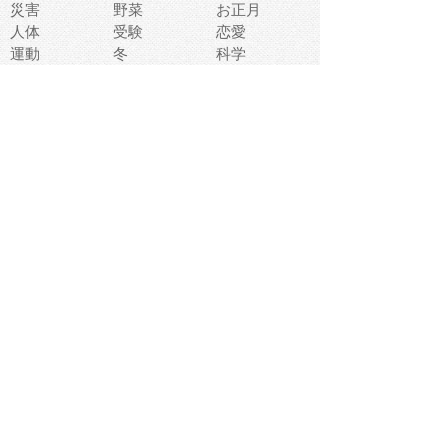
災害
野菜
お正月
人体
受験
恋愛
運動
冬
科学
表情
美術
掃除
睡眠
似顔絵
ペット
美容
戦争
世界
ファンタジー
本
風景
犬
就活
虫
花
あかちゃん
植物
鳥
海
文房具
食材
お風呂
フルーツ
干支
お年賀状
マスク
調味料
猫
物語
介護
南国
ウェディング
ランドマーク
環境問題
髪
スポーツ用具
書類
クリスマス
夏休み
怪我
テンプレート
メディア
食器
お祭り
政治
中年
座布団
映画
メッセージ
電車