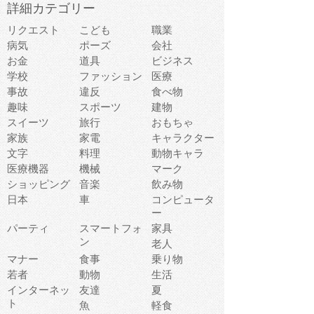
詳細カテゴリー
リクエスト
こども
職業
病気
ポーズ
会社
お金
道具
ビジネス
学校
ファッション
医療
事故
違反
食べ物
趣味
スポーツ
建物
スイーツ
旅行
おもちゃ
家族
家電
キャラクター
文字
料理
動物キャラ
医療機器
機械
マーク
ショッピング
音楽
飲み物
日本
車
コンピュータ
ー
パーティ
スマートフォ
家具
ン
老人
マナー
食事
乗り物
若者
動物
生活
インターネッ
友達
夏
ト
魚
軽食