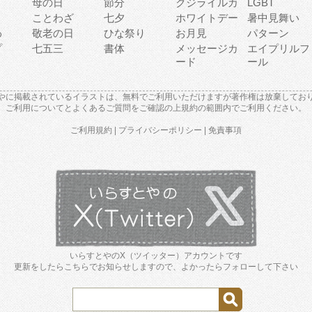
母の日
節分
クジライルカ
LGBT
り
ことわざ
七夕
ホワイトデー
暑中見舞い
わ
敬老の日
ひな祭り
お月見
パターン
プ
七五三
書体
メッセージカ
エイプリルフ
ード
ール
やに掲載されているイラストは、無料でご利用いただけますが著作権は放棄してお
ご利用について
と
よくあるご質問
をご確認の上規約の範囲内でご利用ください。
ご利用規約
|
プライバシーポリシー
|
免責事項
いらすとやのX（ツイッター）アカウントです
更新をしたらこちらでお知らせしますので、よかったらフォローして下さい