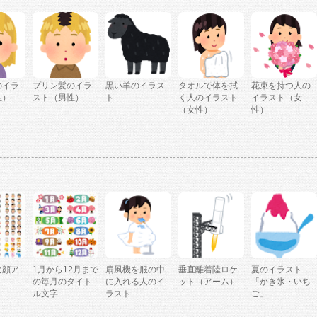
のイラ
プリン髪のイラ
黒い羊のイラス
タオルで体を拭
花束を持つ人の
性）
スト（男性）
ト
く人のイラスト
イラスト（女
（女性）
性）
な顔ア
1月から12月まで
扇風機を服の中
垂直離着陸ロケ
夏のイラスト
の毎月のタイト
に入れる人のイ
ット（アーム）
「かき氷・いち
ル文字
ラスト
ご」