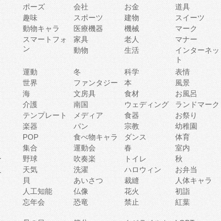
ポーズ
会社
お金
道具
趣味
スポーツ
建物
スイーツ
動物キャラ
医療機器
機械
マーク
ィ
スマートフォ
家具
老人
マナー
ン
動物
生活
インターネッ
ト
運動
冬
科学
表情
世界
ファンタジー
本
風景
海
文房具
食材
お風呂
介護
南国
ウェディング
ランドマーク
テンプレート
メディア
食器
お祭り
楽器
パン
宗教
幼稚園
POP
食べ物キャラ
ダンス
体育
集合
運動会
春
室内
ー
野球
吹奏楽
トイレ
秋
人
天気
洗濯
ハロウィン
お弁当
貝
あいさつ
裁縫
人体キャラ
人工知能
仏像
花火
初詣
忘年会
恐竜
禁止
紅葉