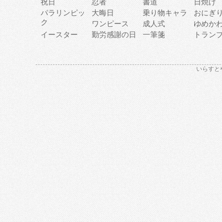
祝日
忍者
書道
日焼け
パラリンピッ
大晦日
乗り物キャラ
おにぎ
ク
ワンピース
成人式
ゆめか
イースター
勤労感謝の日
一筆箋
トラン
いらすと