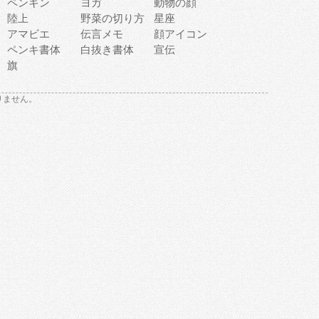
ペンギン
ヨガ
動物の顔
陸上
野菜の切り方
星座
アマビエ
伝言メモ
顔アイコン
ペンキ書体
白抜き書体
宣伝
旗
りません。