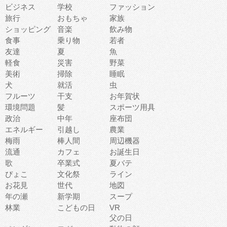
ビジネス
学校
ファッション
旅行
おもちゃ
家族
ショッピング
音楽
飲み物
食事
乗り物
若者
友達
夏
魚
軽食
災害
野菜
美術
掃除
睡眠
犬
就活
虫
フルーツ
干支
お年賀状
環境問題
髪
スポーツ用具
政治
中年
座布団
エネルギー
引越し
農業
梅雨
棒人間
周辺機器
流通
カフェ
お誕生日
歌
卒業式
夏バテ
ぴょこ
文化祭
ライン
お花見
世代
地図
年の瀬
新学期
スープ
林業
こどもの日
VR
父の日