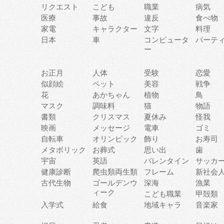
リクエスト
こども
職業
病気
医療
事故
違反
食べ物
家電
キャラクター
文字
料理
日本
車
コンピュータ
パーテ
ー
お正月
人体
受験
恋愛
似顔絵
ペット
美容
戦争
花
あかちゃん
植物
鳥
マスク
調味料
猫
物語
書類
クリスマス
夏休み
怪我
映画
メッセージ
電車
ゴミ
自転車
オリンピック
飾り
お寿司
メタボリック
お葬式
思い出
歯
宇宙
英語
バレンタイン
サッカ
健康診断
爬虫類両生類
フレーム
新社会
古代生物
ゴールデンウ
深海
漁業
ィーク
こども職業
甲殻類
入学式
給食
地域キャラ
音楽家