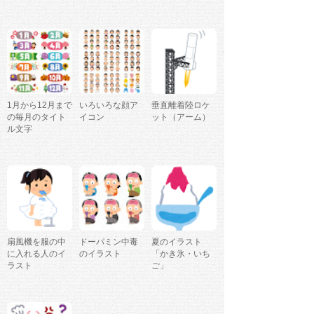
1月から12月まで
いろいろな顔ア
垂直離着陸ロケ
の毎月のタイト
イコン
ット（アーム）
ル文字
扇風機を服の中
ドーパミン中毒
夏のイラスト
に入れる人のイ
のイラスト
「かき氷・いち
ラスト
ご」