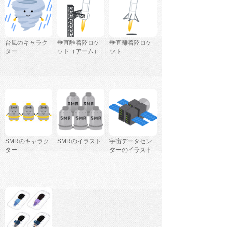
台風のキャラク
垂直離着陸ロケ
垂直離着陸ロケ
ター
ット（アーム）
ット
SMRのキャラク
SMRのイラスト
宇宙データセン
ター
ターのイラスト