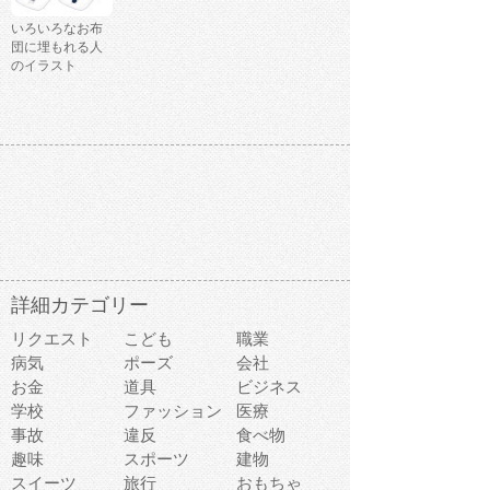
いろいろなお布
団に埋もれる人
のイラスト
詳細カテゴリー
リクエスト
こども
職業
病気
ポーズ
会社
お金
道具
ビジネス
学校
ファッション
医療
事故
違反
食べ物
趣味
スポーツ
建物
スイーツ
旅行
おもちゃ