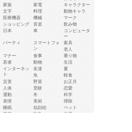
家族
家電
キャラクター
文字
料理
動物キャラ
医療機器
機械
マーク
ショッピング
音楽
飲み物
日本
車
コンピュータ
ー
パーティ
スマートフォ
家具
ン
老人
マナー
食事
乗り物
若者
動物
生活
インターネッ
友達
夏
ト
魚
軽食
災害
野菜
お正月
人体
受験
恋愛
運動
冬
科学
表情
美術
掃除
睡眠
似顔絵
ペット
美容
戦争
世界
ファンタジー
本
風景
犬
就活
虫