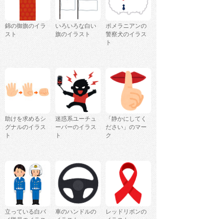
錦の御旗のイラ
いろいろな白い
ポメラニアンの
スト
旗のイラスト
警察犬のイラス
ト
助けを求めるシ
迷惑系ユーチュ
「静かにしてく
グナルのイラス
ーバーのイラス
ださい」のマー
ト
ト
ク
立っている白バ
車のハンドルの
レッドリボンの