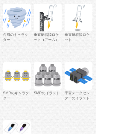
台風のキャラク
垂直離着陸ロケ
垂直離着陸ロケ
ター
ット（アーム）
ット
SMRのキャラク
SMRのイラスト
宇宙データセン
ター
ターのイラスト