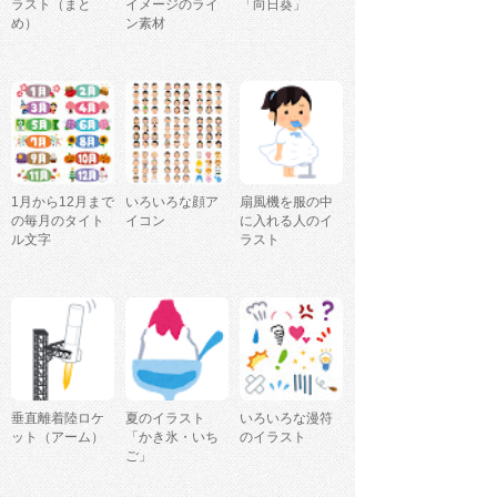
ラスト（まと
イメージのライ
「向日葵」
め）
ン素材
1月から12月まで
いろいろな顔ア
扇風機を服の中
の毎月のタイト
イコン
に入れる人のイ
ル文字
ラスト
垂直離着陸ロケ
夏のイラスト
いろいろな漫符
ット（アーム）
「かき氷・いち
のイラスト
ご」