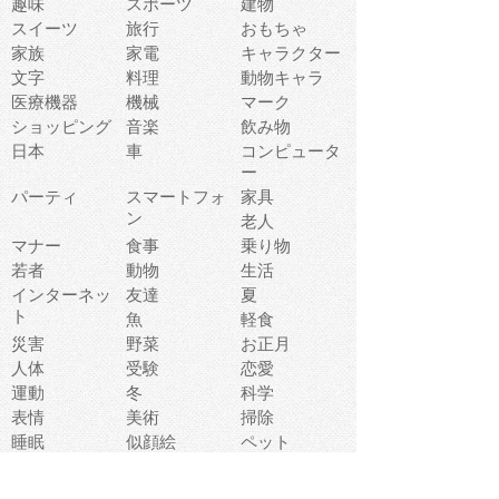
趣味
スポーツ
建物
スイーツ
旅行
おもちゃ
家族
家電
キャラクター
文字
料理
動物キャラ
医療機器
機械
マーク
ショッピング
音楽
飲み物
日本
車
コンピュータ
ー
パーティ
スマートフォ
家具
ン
老人
マナー
食事
乗り物
若者
動物
生活
インターネッ
友達
夏
ト
魚
軽食
災害
野菜
お正月
人体
受験
恋愛
運動
冬
科学
表情
美術
掃除
睡眠
似顔絵
ペット
美容
戦争
世界
ファンタジー
本
風景