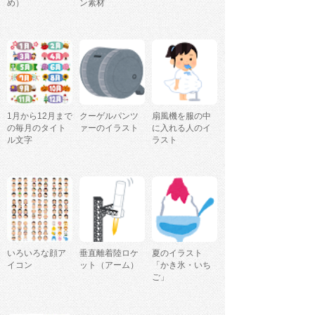
め）
ン素材
1月から12月まで
クーゲルパンツ
扇風機を服の中
の毎月のタイト
ァーのイラスト
に入れる人のイ
ル文字
ラスト
いろいろな顔ア
垂直離着陸ロケ
夏のイラスト
イコン
ット（アーム）
「かき氷・いち
ご」