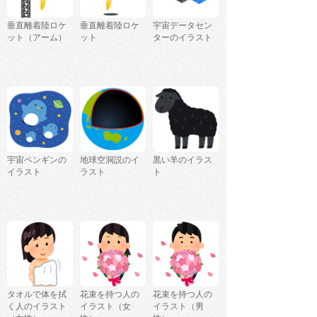
垂直離着陸ロケ
垂直離着陸ロケ
宇宙データセン
ット（アーム）
ット
ターのイラスト
宇宙ペンギンの
地球空洞説のイ
黒い羊のイラス
イラスト
ラスト
ト
タオルで体を拭
花束を持つ人の
花束を持つ人の
く人のイラスト
イラスト（女
イラスト（男