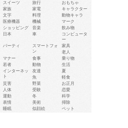
スイーツ
旅行
おもちゃ
家族
家電
キャラクター
文字
料理
動物キャラ
医療機器
機械
マーク
ショッピング
音楽
飲み物
日本
車
コンピュータ
ー
パーティ
スマートフォ
家具
ン
老人
マナー
食事
乗り物
若者
動物
生活
インターネッ
友達
夏
ト
魚
軽食
災害
野菜
お正月
人体
受験
恋愛
運動
冬
科学
表情
美術
掃除
睡眠
似顔絵
ペット
美容
戦争
世界
ファンタジー
本
風景
犬
就活
虫