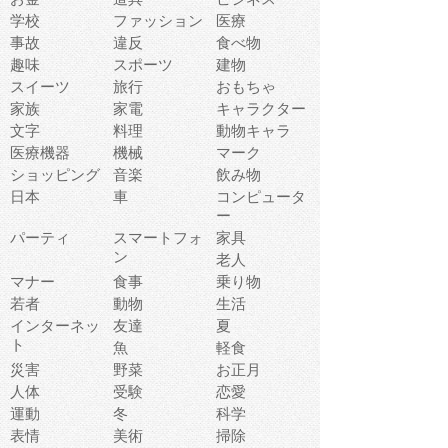
学校
ファッション
医療
事故
違反
食べ物
趣味
スポーツ
建物
スイーツ
旅行
おもちゃ
家族
家電
キャラクター
文字
料理
動物キャラ
医療機器
機械
マーク
ショッピング
音楽
飲み物
日本
車
コンピュータ
ー
パーティ
スマートフォ
家具
ン
老人
マナー
食事
乗り物
若者
動物
生活
インターネッ
友達
夏
ト
魚
軽食
災害
野菜
お正月
人体
受験
恋愛
運動
冬
科学
表情
美術
掃除