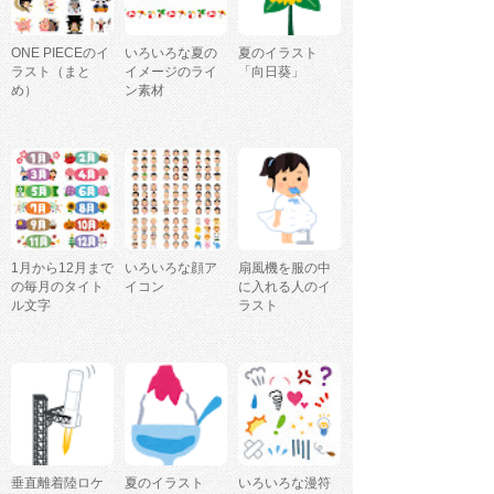
ONE PIECEのイ
いろいろな夏の
夏のイラスト
ラスト（まと
イメージのライ
「向日葵」
め）
ン素材
1月から12月まで
いろいろな顔ア
扇風機を服の中
の毎月のタイト
イコン
に入れる人のイ
ル文字
ラスト
垂直離着陸ロケ
夏のイラスト
いろいろな漫符