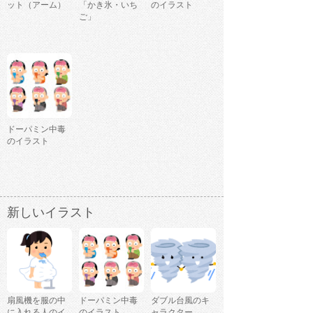
ット（アーム）
「かき氷・いち
のイラスト
ご」
ドーパミン中毒
のイラスト
新しいイラスト
扇風機を服の中
ドーパミン中毒
ダブル台風のキ
に入れる人のイ
のイラスト
ャラクター