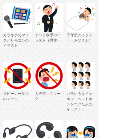
カラオケのマイ
オペラ歌手のイ
子守唄のイラス
クとリモコンの
ラスト（男性）
ト（お父さん）
イラスト
スピーカー禁止
大声禁止のマー
いろいろなイヤ
のマーク
ク
ホン・ヘッドホ
ンをつけた人の
イラスト