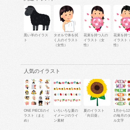
黒い羊のイラス
タオルで体を拭
花束を持つ人の
花束を持
ト
く人のイラスト
イラスト（女
イラスト
（女性）
性）
性）
人気のイラスト
ONE PIECEのイ
いろいろな夏の
夏のイラスト
1月から1
ラスト（まと
イメージのライ
「向日葵」
の毎月の
め）
ン素材
ル文字