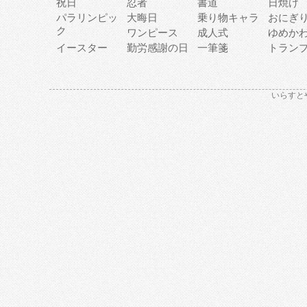
祝日
忍者
書道
日焼け
パラリンピッ
大晦日
乗り物キャラ
おにぎ
ク
ワンピース
成人式
ゆめか
イースター
勤労感謝の日
一筆箋
トラン
いらすと