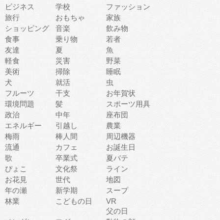
ビジネス
学校
ファッション
旅行
おもちゃ
家族
ショッピング
音楽
飲み物
食事
乗り物
若者
友達
夏
魚
軽食
災害
野菜
美術
掃除
睡眠
犬
就活
虫
フルーツ
干支
お年賀状
環境問題
髪
スポーツ用具
政治
中年
座布団
エネルギー
引越し
農業
梅雨
棒人間
周辺機器
流通
カフェ
お誕生日
歌
卒業式
夏バテ
ぴょこ
文化祭
ライン
お花見
世代
地図
年の瀬
新学期
スープ
林業
こどもの日
VR
父の日