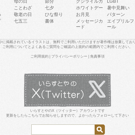
母の日
節分
クジライルカ
LGBT
り
ことわざ
七夕
ホワイトデー
暑中見舞い
わ
敬老の日
ひな祭り
お月見
パターン
プ
七五三
書体
メッセージカ
エイプリルフ
ード
ール
やに掲載されているイラストは、無料でご利用いただけますが著作権は放棄してお
ご利用について
と
よくあるご質問
をご確認の上規約の範囲内でご利用ください。
ご利用規約
|
プライバシーポリシー
|
免責事項
いらすとやのX（ツイッター）アカウントです
更新をしたらこちらでお知らせしますので、よかったらフォローして下さい