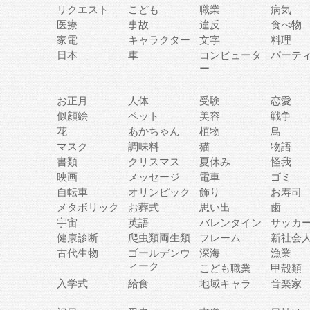
リクエスト
こども
職業
病気
医療
事故
違反
食べ物
家電
キャラクター
文字
料理
日本
車
コンピュータ
パーテ
ー
お正月
人体
受験
恋愛
似顔絵
ペット
美容
戦争
花
あかちゃん
植物
鳥
マスク
調味料
猫
物語
書類
クリスマス
夏休み
怪我
映画
メッセージ
電車
ゴミ
自転車
オリンピック
飾り
お寿司
メタボリック
お葬式
思い出
歯
宇宙
英語
バレンタイン
サッカ
健康診断
爬虫類両生類
フレーム
新社会
古代生物
ゴールデンウ
深海
漁業
ィーク
こども職業
甲殻類
入学式
給食
地域キャラ
音楽家