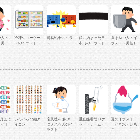
つ人の
冷凍ショーケー
貿易戦争のイラ
鞘に納まった日
盾を持つ人のイ
（男
スのイラスト
スト
本刀のイラスト
ラスト（男性）
2月まで
いろいろな顔ア
扇風機を服の中
垂直離着陸ロケ
夏のイラスト
タイト
イコン
に入れる人のイ
ット（アーム）
「かき氷・いち
ラスト
ご」