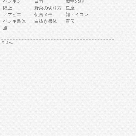
ペンギン
ヨガ
動物の顔
陸上
野菜の切り方
星座
アマビエ
伝言メモ
顔アイコン
ペンキ書体
白抜き書体
宣伝
旗
りません。