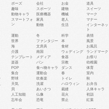
ポーズ
会社
お金
道具
趣味
スポーツ
建物
スイーツ
動物キャラ
医療機器
機械
マーク
ィ
スマートフォ
家具
老人
マナー
ン
動物
生活
インターネッ
ト
運動
冬
科学
表情
世界
ファンタジー
本
風景
海
文房具
食材
お風呂
介護
南国
ウェディング
ランドマーク
テンプレート
メディア
食器
お祭り
楽器
パン
宗教
幼稚園
POP
食べ物キャラ
ダンス
体育
集合
運動会
春
室内
ー
野球
吹奏楽
トイレ
秋
人
天気
洗濯
ハロウィン
お弁当
貝
あいさつ
裁縫
人体キャラ
人工知能
仏像
花火
初詣
忘年会
恐竜
禁止
紅葉