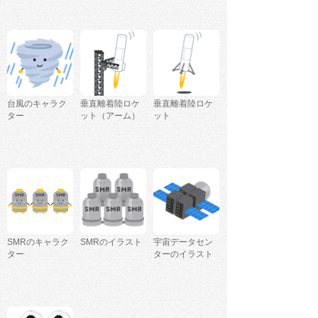
台風のキャラク
垂直離着陸ロケ
垂直離着陸ロケ
ター
ット（アーム）
ット
SMRのキャラク
SMRのイラスト
宇宙データセン
ター
ターのイラスト