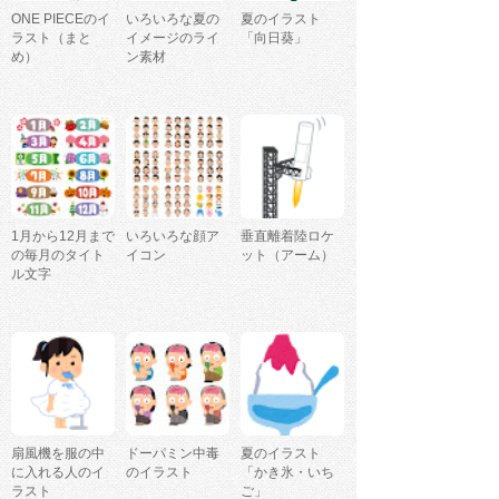
ONE PIECEのイ
いろいろな夏の
夏のイラスト
ラスト（まと
イメージのライ
「向日葵」
め）
ン素材
1月から12月まで
いろいろな顔ア
垂直離着陸ロケ
の毎月のタイト
イコン
ット（アーム）
ル文字
扇風機を服の中
ドーパミン中毒
夏のイラスト
に入れる人のイ
のイラスト
「かき氷・いち
ラスト
ご」