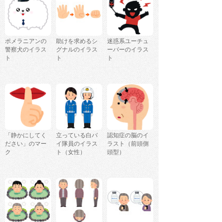
ポメラニアンの
助けを求めるシ
迷惑系ユーチュ
警察犬のイラス
グナルのイラス
ーバーのイラス
ト
ト
ト
「静かにしてく
立っている白バ
認知症の脳のイ
ださい」のマー
イ隊員のイラス
ラスト（前頭側
ク
ト（女性）
頭型）