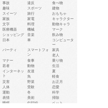
事故
違反
食べ物
趣味
スポーツ
建物
スイーツ
旅行
おもちゃ
家族
家電
キャラクター
文字
料理
動物キャラ
医療機器
機械
マーク
ショッピング
音楽
飲み物
日本
車
コンピュータ
ー
パーティ
スマートフォ
家具
ン
老人
マナー
食事
乗り物
若者
動物
生活
インターネッ
友達
夏
ト
魚
軽食
災害
野菜
お正月
人体
受験
恋愛
運動
冬
科学
表情
美術
掃除
睡眠
似顔絵
ペット