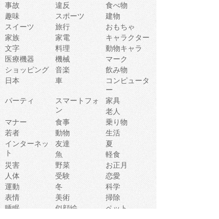
事故
違反
食べ物
趣味
スポーツ
建物
スイーツ
旅行
おもちゃ
家族
家電
キャラクター
文字
料理
動物キャラ
医療機器
機械
マーク
ショッピング
音楽
飲み物
日本
車
コンピュータ
ー
パーティ
スマートフォ
家具
ン
老人
マナー
食事
乗り物
若者
動物
生活
インターネッ
友達
夏
ト
魚
軽食
災害
野菜
お正月
人体
受験
恋愛
運動
冬
科学
表情
美術
掃除
睡眠
似顔絵
ペット
美容
戦争
世界