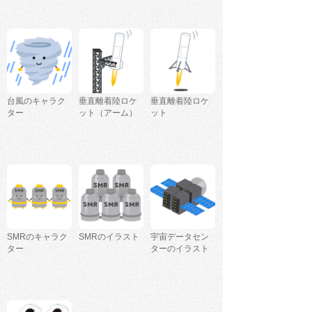
台風のキャラク
垂直離着陸ロケ
垂直離着陸ロケ
ター
ット（アーム）
ット
SMRのキャラク
SMRのイラスト
宇宙データセン
ター
ターのイラスト