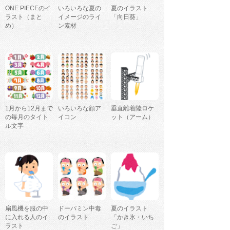
ONE PIECEのイ
いろいろな夏の
夏のイラスト
ラスト（まと
イメージのライ
「向日葵」
め）
ン素材
1月から12月まで
いろいろな顔ア
垂直離着陸ロケ
の毎月のタイト
イコン
ット（アーム）
ル文字
扇風機を服の中
ドーパミン中毒
夏のイラスト
に入れる人のイ
のイラスト
「かき氷・いち
ラスト
ご」