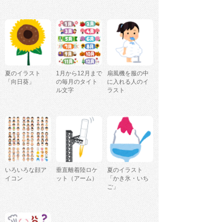
夏のイラスト
1月から12月まで
扇風機を服の中
「向日葵」
の毎月のタイト
に入れる人のイ
ル文字
ラスト
いろいろな顔ア
垂直離着陸ロケ
夏のイラスト
イコン
ット（アーム）
「かき氷・いち
ご」