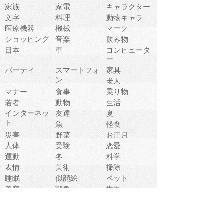
家族
家電
キャラクター
文字
料理
動物キャラ
医療機器
機械
マーク
ショッピング
音楽
飲み物
日本
車
コンピュータ
ー
パーティ
スマートフォ
家具
ン
老人
マナー
食事
乗り物
若者
動物
生活
インターネッ
友達
夏
ト
魚
軽食
災害
野菜
お正月
人体
受験
恋愛
運動
冬
科学
表情
美術
掃除
睡眠
似顔絵
ペット
美容
戦争
世界
ファンタジー
本
風景
犬
就活
虫