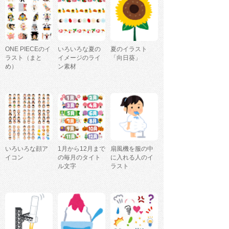
ONE PIECEのイ
いろいろな夏の
夏のイラスト
ラスト（まと
イメージのライ
「向日葵」
め）
ン素材
いろいろな顔ア
1月から12月まで
扇風機を服の中
イコン
の毎月のタイト
に入れる人のイ
ル文字
ラスト