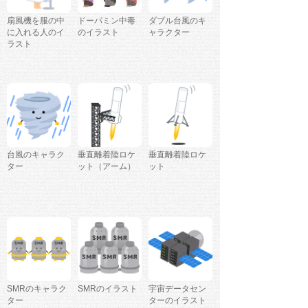
扇風機を服の中
ドーパミン中毒
ダブル台風のキ
に入れる人のイ
のイラスト
ャラクター
ラスト
台風のキャラク
垂直離着陸ロケ
垂直離着陸ロケ
ター
ット（アーム）
ット
SMRのキャラク
SMRのイラスト
宇宙データセン
ター
ターのイラスト