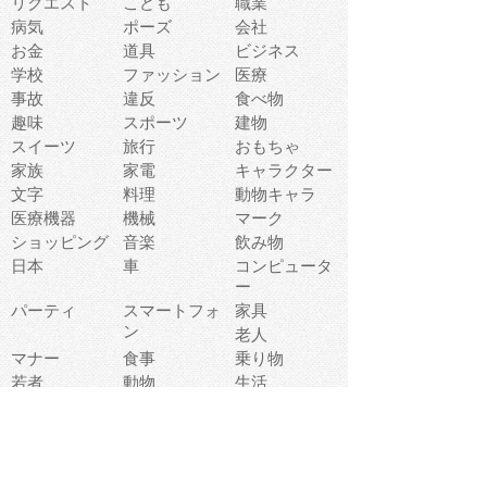
リクエスト
こども
職業
病気
ポーズ
会社
お金
道具
ビジネス
学校
ファッション
医療
事故
違反
食べ物
趣味
スポーツ
建物
スイーツ
旅行
おもちゃ
家族
家電
キャラクター
文字
料理
動物キャラ
医療機器
機械
マーク
ショッピング
音楽
飲み物
日本
車
コンピュータ
ー
パーティ
スマートフォ
家具
ン
老人
マナー
食事
乗り物
若者
動物
生活
インターネッ
友達
夏
ト
魚
軽食
災害
野菜
お正月
人体
受験
恋愛