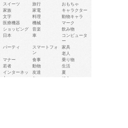
スイーツ
旅行
おもちゃ
家族
家電
キャラクター
文字
料理
動物キャラ
医療機器
機械
マーク
ショッピング
音楽
飲み物
日本
車
コンピュータ
ー
パーティ
スマートフォ
家具
ン
老人
マナー
食事
乗り物
若者
動物
生活
インターネッ
友達
夏
ト
魚
軽食
災害
野菜
お正月
人体
受験
恋愛
運動
冬
科学
表情
美術
掃除
睡眠
似顔絵
ペット
美容
戦争
世界
ファンタジー
本
風景