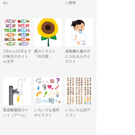
め）
ン素材
1月から12月まで
夏のイラスト
扇風機を服の中
の毎月のタイト
「向日葵」
に入れる人のイ
ル文字
ラスト
垂直離着陸ロケ
いろいろな漫符
いろいろな顔ア
ット（アーム）
のイラスト
イコン