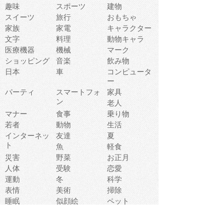
趣味
スポーツ
建物
スイーツ
旅行
おもちゃ
家族
家電
キャラクター
文字
料理
動物キャラ
医療機器
機械
マーク
ショッピング
音楽
飲み物
日本
車
コンピュータ
ー
パーティ
スマートフォ
家具
ン
老人
マナー
食事
乗り物
若者
動物
生活
インターネッ
友達
夏
ト
魚
軽食
災害
野菜
お正月
人体
受験
恋愛
運動
冬
科学
表情
美術
掃除
睡眠
似顔絵
ペット
美容
戦争
世界