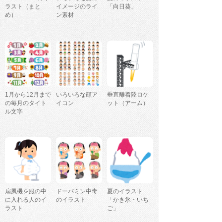
ラスト（まと
イメージのライ
「向日葵」
め）
ン素材
1月から12月まで
いろいろな顔ア
垂直離着陸ロケ
の毎月のタイト
イコン
ット（アーム）
ル文字
扇風機を服の中
ドーパミン中毒
夏のイラスト
に入れる人のイ
のイラスト
「かき氷・いち
ラスト
ご」