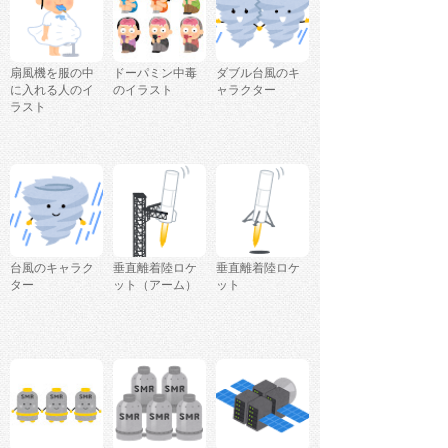
扇風機を服の中
ドーパミン中毒
ダブル台風のキ
に入れる人のイ
のイラスト
ャラクター
ラスト
台風のキャラク
垂直離着陸ロケ
垂直離着陸ロケ
ター
ット（アーム）
ット