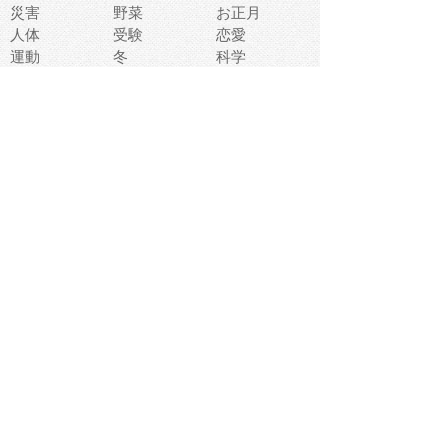
災害
野菜
お正月
人体
受験
恋愛
運動
冬
科学
表情
美術
掃除
睡眠
似顔絵
ペット
美容
戦争
世界
ファンタジー
本
風景
犬
就活
虫
花
あかちゃん
植物
鳥
海
文房具
食材
お風呂
フルーツ
干支
お年賀状
マスク
調味料
猫
物語
介護
南国
ウェディング
ランドマーク
環境問題
髪
スポーツ用具
書類
クリスマス
夏休み
怪我
テンプレート
メディア
食器
お祭り
政治
中年
座布団
映画
メッセージ
電車