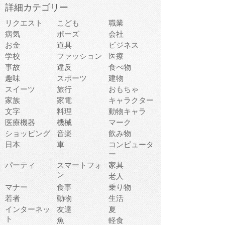
詳細カテゴリー
リクエスト
こども
職業
病気
ポーズ
会社
お金
道具
ビジネス
学校
ファッション
医療
事故
違反
食べ物
趣味
スポーツ
建物
スイーツ
旅行
おもちゃ
家族
家電
キャラクター
文字
料理
動物キャラ
医療機器
機械
マーク
ショッピング
音楽
飲み物
日本
車
コンピュータ
ー
パーティ
スマートフォ
家具
ン
老人
マナー
食事
乗り物
若者
動物
生活
インターネッ
友達
夏
ト
魚
軽食