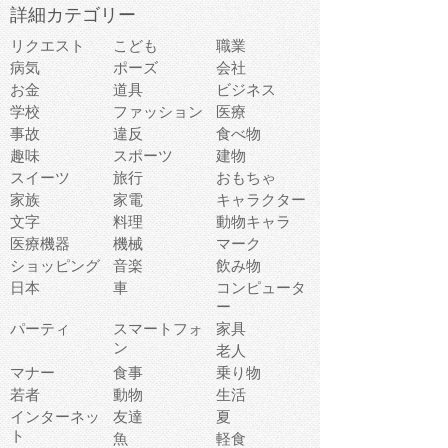
詳細カテゴリー
リクエスト
こども
職業
病気
ポーズ
会社
お金
道具
ビジネス
学校
ファッション
医療
事故
違反
食べ物
趣味
スポーツ
建物
スイーツ
旅行
おもちゃ
家族
家電
キャラクター
文字
料理
動物キャラ
医療機器
機械
マーク
ショッピング
音楽
飲み物
日本
車
コンピュータ
ー
パーティ
スマートフォ
家具
ン
老人
マナー
食事
乗り物
若者
動物
生活
インターネッ
友達
夏
ト
魚
軽食