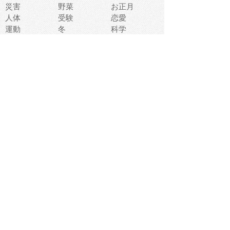
災害
野菜
お正月
人体
受験
恋愛
運動
冬
科学
表情
美術
掃除
睡眠
似顔絵
ペット
美容
戦争
世界
ファンタジー
本
風景
犬
就活
虫
花
あかちゃん
植物
鳥
海
文房具
食材
お風呂
フルーツ
干支
お年賀状
マスク
調味料
猫
物語
介護
南国
ウェディング
ランドマーク
環境問題
髪
スポーツ用具
書類
クリスマス
夏休み
怪我
テンプレート
メディア
食器
お祭り
政治
中年
座布団
映画
メッセージ
電車