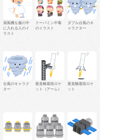
扇風機を服の中
ドーパミン中毒
ダブル台風のキ
に入れる人のイ
のイラスト
ャラクター
ラスト
台風のキャラク
垂直離着陸ロケ
垂直離着陸ロケ
ター
ット（アーム）
ット