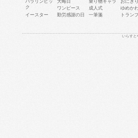
パラリンピッ
大晦日
乗り物キャラ
おにぎ
ク
ワンピース
成人式
ゆめか
イースター
勤労感謝の日
一筆箋
トラン
いらすと