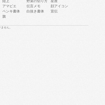
陸上
野菜の切り方
星座
アマビエ
伝言メモ
顔アイコン
ペンキ書体
白抜き書体
宣伝
旗
りません。