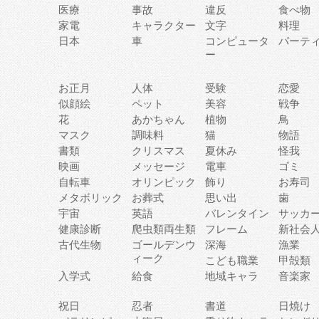
医療
事故
違反
食べ物
家電
キャラクター
文字
料理
日本
車
コンピュータ
パーテ
ー
お正月
人体
受験
恋愛
似顔絵
ペット
美容
戦争
花
あかちゃん
植物
鳥
マスク
調味料
猫
物語
書類
クリスマス
夏休み
怪我
映画
メッセージ
電車
ゴミ
自転車
オリンピック
飾り
お寿司
メタボリック
お葬式
思い出
歯
宇宙
英語
バレンタイン
サッカ
健康診断
爬虫類両生類
フレーム
新社会
古代生物
ゴールデンウ
深海
漁業
ィーク
こども職業
甲殻類
入学式
給食
地域キャラ
音楽家
祝日
忍者
書道
日焼け