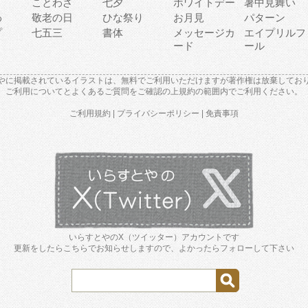
り
ことわざ
七夕
ホワイトデー
暑中見舞い
わ
敬老の日
ひな祭り
お月見
パターン
プ
七五三
書体
メッセージカ
エイプリルフ
ード
ール
やに掲載されているイラストは、無料でご利用いただけますが著作権は放棄してお
ご利用について
と
よくあるご質問
をご確認の上規約の範囲内でご利用ください。
ご利用規約
|
プライバシーポリシー
|
免責事項
いらすとやのX（ツイッター）アカウントです
更新をしたらこちらでお知らせしますので、よかったらフォローして下さい