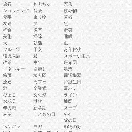
旅行
おもちゃ
家族
ショッピング
音楽
飲み物
食事
乗り物
若者
友達
夏
魚
軽食
災害
野菜
美術
掃除
睡眠
犬
就活
虫
フルーツ
干支
お年賀状
環境問題
髪
スポーツ用具
政治
中年
座布団
エネルギー
引越し
農業
梅雨
棒人間
周辺機器
流通
カフェ
お誕生日
歌
卒業式
夏バテ
ぴょこ
文化祭
ライン
お花見
世代
地図
年の瀬
新学期
スープ
林業
こどもの日
VR
父の日
ペンギン
ヨガ
動物の顔