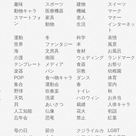
趣味
スポーツ
建物
スイーツ
動物キャラ
医療機器
機械
マーク
ィ
スマートフォ
家具
老人
マナー
ン
動物
生活
インターネッ
ト
運動
冬
科学
表情
世界
ファンタジー
本
風景
海
文房具
食材
お風呂
介護
南国
ウェディング
ランドマーク
テンプレート
メディア
食器
お祭り
楽器
パン
宗教
幼稚園
POP
食べ物キャラ
ダンス
体育
集合
運動会
春
室内
ー
野球
吹奏楽
トイレ
秋
人
天気
洗濯
ハロウィン
お弁当
貝
あいさつ
裁縫
人体キャラ
人工知能
仏像
花火
初詣
忘年会
恐竜
禁止
紅葉
母の日
節分
クジライルカ
LGBT