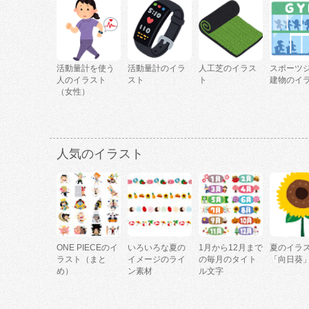
活動量計を使う
活動量計のイラ
人工芝のイラス
スポーツ
人のイラスト
スト
ト
建物のイ
（女性）
人気のイラスト
ONE PIECEのイ
いろいろな夏の
1月から12月まで
夏のイラ
ラスト（まと
イメージのライ
の毎月のタイト
「向日葵
め）
ン素材
ル文字