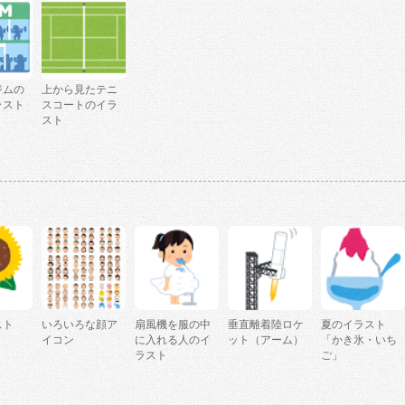
ジムの
上から見たテニ
ラスト
スコートのイラ
スト
スト
いろいろな顔ア
扇風機を服の中
垂直離着陸ロケ
夏のイラスト
」
イコン
に入れる人のイ
ット（アーム）
「かき氷・いち
ラスト
ご」