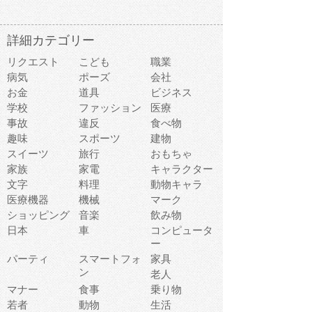
詳細カテゴリー
リクエスト
こども
職業
病気
ポーズ
会社
お金
道具
ビジネス
学校
ファッション
医療
事故
違反
食べ物
趣味
スポーツ
建物
スイーツ
旅行
おもちゃ
家族
家電
キャラクター
文字
料理
動物キャラ
医療機器
機械
マーク
ショッピング
音楽
飲み物
日本
車
コンピュータ
ー
パーティ
スマートフォ
家具
ン
老人
マナー
食事
乗り物
若者
動物
生活