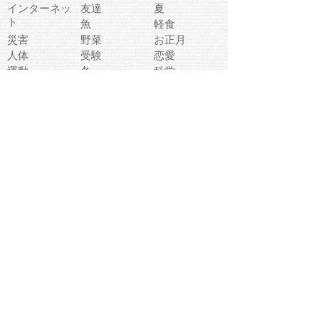
インターネッ
友達
夏
ト
魚
軽食
災害
野菜
お正月
人体
受験
恋愛
運動
冬
科学
表情
美術
掃除
睡眠
似顔絵
ペット
美容
戦争
世界
ファンタジー
本
風景
犬
就活
虫
花
あかちゃん
植物
鳥
海
文房具
食材
お風呂
フルーツ
干支
お年賀状
マスク
調味料
猫
物語
介護
南国
ウェディング
ランドマーク
環境問題
髪
スポーツ用具
書類
クリスマス
夏休み
怪我
テンプレート
メディア
食器
お祭り