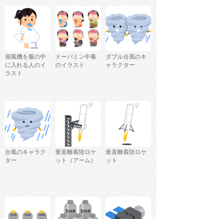
扇風機を服の中
ドーパミン中毒
ダブル台風のキ
に入れる人のイ
のイラスト
ャラクター
ラスト
台風のキャラク
垂直離着陸ロケ
垂直離着陸ロケ
ター
ット（アーム）
ット