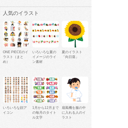
人気のイラスト
ONE PIECEのイ
いろいろな夏の
夏のイラスト
ラスト（まと
イメージのライ
「向日葵」
め）
ン素材
いろいろな顔ア
1月から12月まで
扇風機を服の中
イコン
の毎月のタイト
に入れる人のイ
ル文字
ラスト