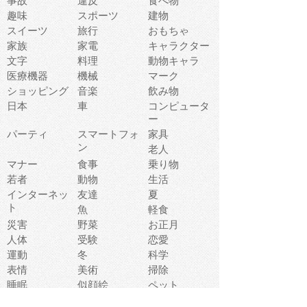
事故
違反
食べ物
趣味
スポーツ
建物
スイーツ
旅行
おもちゃ
家族
家電
キャラクター
文字
料理
動物キャラ
医療機器
機械
マーク
ショッピング
音楽
飲み物
日本
車
コンピュータ
ー
パーティ
スマートフォ
家具
ン
老人
マナー
食事
乗り物
若者
動物
生活
インターネッ
友達
夏
ト
魚
軽食
災害
野菜
お正月
人体
受験
恋愛
運動
冬
科学
表情
美術
掃除
睡眠
似顔絵
ペット
美容
戦争
世界