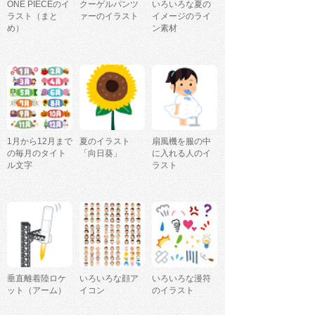
ONE PIECEのイ
クーゲルパンツ
いろいろな夏の
ラスト（まと
ァーのイラスト
イメージのライ
め）
ン素材
1月から12月まで
夏のイラスト
扇風機を服の中
の毎月のタイト
「向日葵」
に入れる人のイ
ル文字
ラスト
垂直離着陸ロケ
いろいろな顔ア
いろいろな漫符
ット（アーム）
イコン
のイラスト