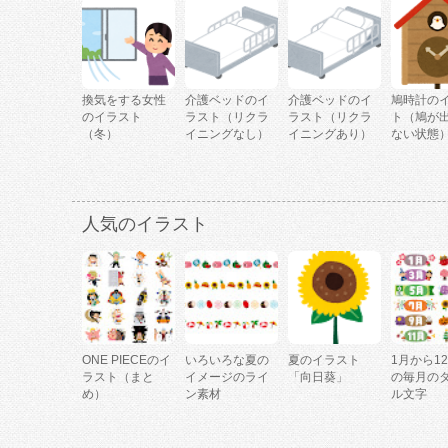
換気をする女性
介護ベッドのイ
介護ベッドのイ
鳩時計の
のイラスト
ラスト（リクラ
ラスト（リクラ
ト（鳩が
（冬）
イニングなし）
イニングあり）
ない状態
人気のイラスト
ONE PIECEのイ
いろいろな夏の
夏のイラスト
1月から1
ラスト（まと
イメージのライ
「向日葵」
の毎月の
め）
ン素材
ル文字