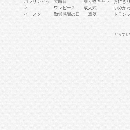
パラリンピッ
大晦日
乗り物キャラ
おにぎ
ク
ワンピース
成人式
ゆめか
イースター
勤労感謝の日
一筆箋
トラン
いらすと