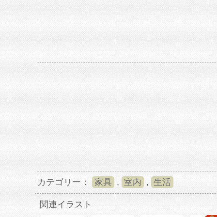
カテゴリー：
家具
,
室内
,
生活
関連イラスト