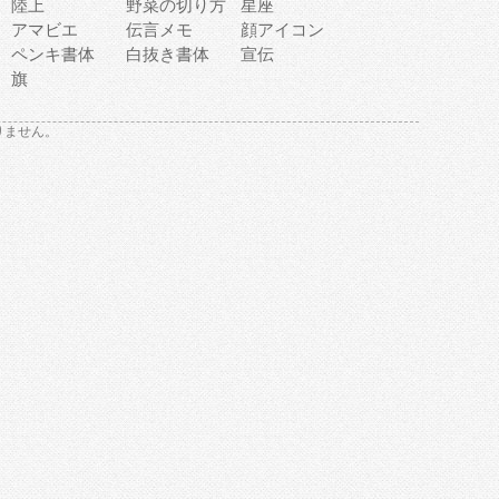
陸上
野菜の切り方
星座
アマビエ
伝言メモ
顔アイコン
ペンキ書体
白抜き書体
宣伝
旗
りません。