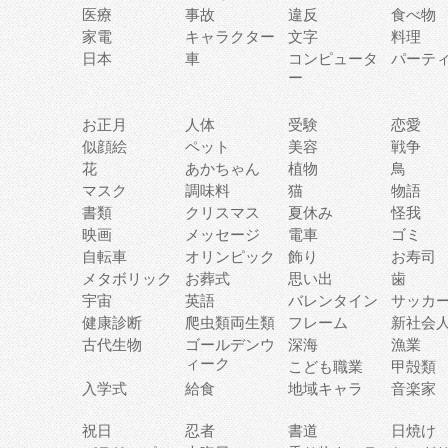
医療
事故
違反
食べ物
家電
キャラクター
文字
料理
日本
車
コンピュータ
パーテ
ー
お正月
人体
受験
恋愛
似顔絵
ペット
美容
戦争
花
あかちゃん
植物
鳥
マスク
調味料
猫
物語
書類
クリスマス
夏休み
怪我
映画
メッセージ
電車
ゴミ
自転車
オリンピック
飾り
お寿司
メタボリック
お葬式
思い出
歯
宇宙
英語
バレンタイン
サッカ
健康診断
爬虫類両生類
フレーム
新社会
古代生物
ゴールデンウ
深海
漁業
ィーク
こども職業
甲殻類
入学式
給食
地域キャラ
音楽家
祝日
忍者
書道
日焼け