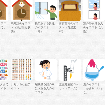
イラス
鳩時計のイラス
換気をする男性
体育館内のイラ
窓の外を見る人
出てい
ト（鳩が出た状
のイラスト
スト（背景素
のイラスト（女
）
態）
（冬）
材）
性）
2月まで
いろいろな顔ア
扇風機を服の中
垂直離着陸ロケ
夏のイラスト
タイト
イコン
に入れる人のイ
ット（アーム）
「かき氷・いち
ラスト
ご」