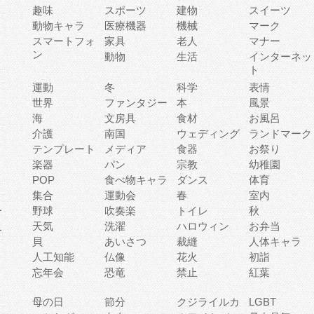
趣味
スポーツ
建物
スイーツ
動物キャラ
医療機器
機械
マーク
ィ
スマートフォ
家具
老人
マナー
ン
動物
生活
インターネッ
ト
運動
冬
科学
表情
世界
ファンタジー
本
風景
海
文房具
食材
お風呂
介護
南国
ウェディング
ランドマーク
テンプレート
メディア
食器
お祭り
楽器
パン
宗教
幼稚園
POP
食べ物キャラ
ダンス
体育
集合
運動会
春
室内
ー
野球
吹奏楽
トイレ
秋
人
天気
洗濯
ハロウィン
お弁当
貝
あいさつ
裁縫
人体キャラ
人工知能
仏像
花火
初詣
忘年会
恐竜
禁止
紅葉
母の日
節分
クジライルカ
LGBT