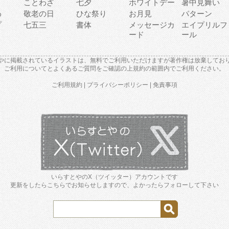
り
ことわざ
七夕
ホワイトデー
暑中見舞い
わ
敬老の日
ひな祭り
お月見
パターン
プ
七五三
書体
メッセージカ
エイプリルフ
ード
ール
やに掲載されているイラストは、無料でご利用いただけますが著作権は放棄してお
ご利用について
と
よくあるご質問
をご確認の上規約の範囲内でご利用ください。
ご利用規約
|
プライバシーポリシー
|
免責事項
いらすとやのX（ツイッター）アカウントです
更新をしたらこちらでお知らせしますので、よかったらフォローして下さい