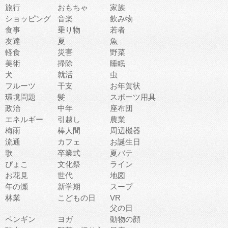
旅行
おもちゃ
家族
ショッピング
音楽
飲み物
食事
乗り物
若者
友達
夏
魚
軽食
災害
野菜
美術
掃除
睡眠
犬
就活
虫
フルーツ
干支
お年賀状
環境問題
髪
スポーツ用具
政治
中年
座布団
エネルギー
引越し
農業
梅雨
棒人間
周辺機器
流通
カフェ
お誕生日
歌
卒業式
夏バテ
ぴょこ
文化祭
ライン
お花見
世代
地図
年の瀬
新学期
スープ
林業
こどもの日
VR
父の日
ペンギン
ヨガ
動物の顔