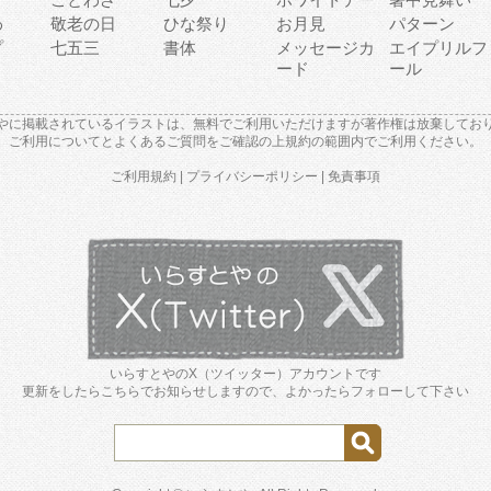
わ
敬老の日
ひな祭り
お月見
パターン
プ
七五三
書体
メッセージカ
エイプリルフ
ード
ール
やに掲載されているイラストは、無料でご利用いただけますが著作権は放棄してお
ご利用について
と
よくあるご質問
をご確認の上規約の範囲内でご利用ください。
ご利用規約
|
プライバシーポリシー
|
免責事項
いらすとやのX（ツイッター）アカウントです
更新をしたらこちらでお知らせしますので、よかったらフォローして下さい