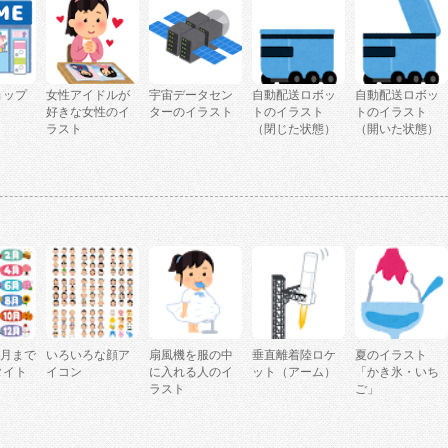
ョップ
女性アイドルが
宇宙データセン
自動配送ロボッ
自動配送ロボッ
ト
好きな女性のイ
ターのイラスト
トのイラスト
トのイラスト
ラスト
（閉じた状態）
（開いた状態）
2月まで
いろいろな顔ア
扇風機を服の中
垂直離着陸ロケ
夏のイラスト
タイト
イコン
に入れる人のイ
ット（アーム）
「かき氷・いち
ラスト
ご」