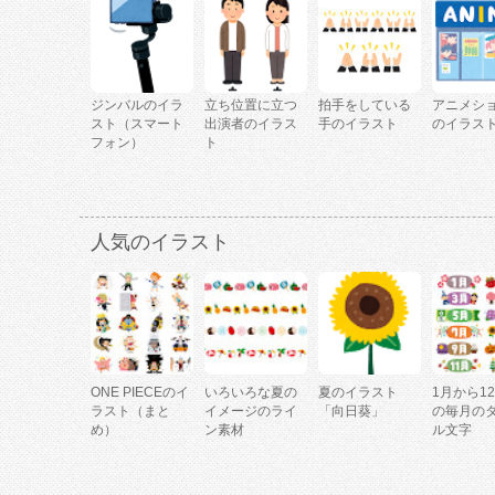
ジンバルのイラ
立ち位置に立つ
拍手をしている
アニメシ
スト（スマート
出演者のイラス
手のイラスト
のイラス
フォン）
ト
人気のイラスト
ONE PIECEのイ
いろいろな夏の
夏のイラスト
1月から1
ラスト（まと
イメージのライ
「向日葵」
の毎月の
め）
ン素材
ル文字