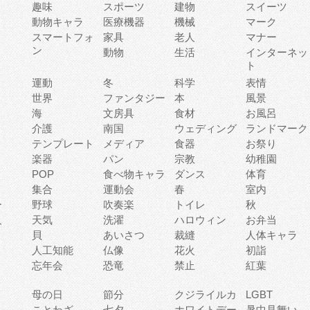
趣味
スポーツ
建物
スイーツ
動物キャラ
医療機器
機械
マーク
ィ
スマートフォ
家具
老人
マナー
ン
動物
生活
インターネッ
ト
運動
冬
科学
表情
世界
ファンタジー
本
風景
海
文房具
食材
お風呂
介護
南国
ウェディング
ランドマーク
テンプレート
メディア
食器
お祭り
楽器
パン
宗教
幼稚園
POP
食べ物キャラ
ダンス
体育
集合
運動会
春
室内
ー
野球
吹奏楽
トイレ
秋
人
天気
洗濯
ハロウィン
お弁当
貝
あいさつ
裁縫
人体キャラ
人工知能
仏像
花火
初詣
忘年会
恐竜
禁止
紅葉
母の日
節分
クジライルカ
LGBT
り
ことわざ
七夕
ホワイトデー
暑中見舞い