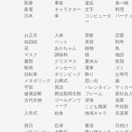
医療
事故
違反
食べ物
家電
キャラクター
文字
料理
日本
車
コンピュータ
パーテ
ー
お正月
人体
受験
恋愛
似顔絵
ペット
美容
戦争
花
あかちゃん
植物
鳥
マスク
調味料
猫
物語
書類
クリスマス
夏休み
怪我
映画
メッセージ
電車
ゴミ
自転車
オリンピック
飾り
お寿司
メタボリック
お葬式
思い出
歯
宇宙
英語
バレンタイン
サッカ
健康診断
爬虫類両生類
フレーム
新社会
古代生物
ゴールデンウ
深海
漁業
ィーク
こども職業
甲殻類
入学式
給食
地域キャラ
音楽家
祝日
忍者
書道
日焼け
パラリンピッ
大晦日
乗り物キャラ
おにぎ