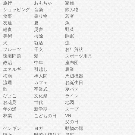
旅行
おもちゃ
家族
ショッピング
音楽
飲み物
食事
乗り物
若者
友達
夏
魚
軽食
災害
野菜
美術
掃除
睡眠
犬
就活
虫
フルーツ
干支
お年賀状
環境問題
髪
スポーツ用具
政治
中年
座布団
エネルギー
引越し
農業
梅雨
棒人間
周辺機器
流通
カフェ
お誕生日
歌
卒業式
夏バテ
ぴょこ
文化祭
ライン
お花見
世代
地図
年の瀬
新学期
スープ
林業
こどもの日
VR
父の日
ペンギン
ヨガ
動物の顔
陸上
野菜の切り方
星座