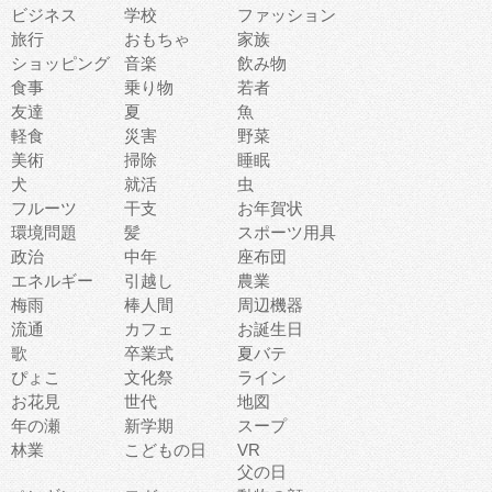
ビジネス
学校
ファッション
旅行
おもちゃ
家族
ショッピング
音楽
飲み物
食事
乗り物
若者
友達
夏
魚
軽食
災害
野菜
美術
掃除
睡眠
犬
就活
虫
フルーツ
干支
お年賀状
環境問題
髪
スポーツ用具
政治
中年
座布団
エネルギー
引越し
農業
梅雨
棒人間
周辺機器
流通
カフェ
お誕生日
歌
卒業式
夏バテ
ぴょこ
文化祭
ライン
お花見
世代
地図
年の瀬
新学期
スープ
林業
こどもの日
VR
父の日