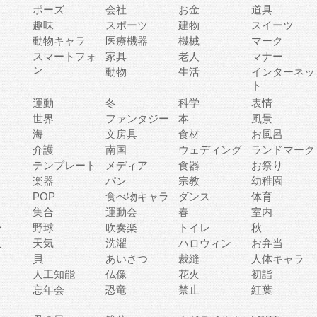
ポーズ
会社
お金
道具
趣味
スポーツ
建物
スイーツ
動物キャラ
医療機器
機械
マーク
ィ
スマートフォ
家具
老人
マナー
ン
動物
生活
インターネッ
ト
運動
冬
科学
表情
世界
ファンタジー
本
風景
海
文房具
食材
お風呂
介護
南国
ウェディング
ランドマーク
テンプレート
メディア
食器
お祭り
楽器
パン
宗教
幼稚園
POP
食べ物キャラ
ダンス
体育
集合
運動会
春
室内
ー
野球
吹奏楽
トイレ
秋
人
天気
洗濯
ハロウィン
お弁当
貝
あいさつ
裁縫
人体キャラ
人工知能
仏像
花火
初詣
忘年会
恐竜
禁止
紅葉