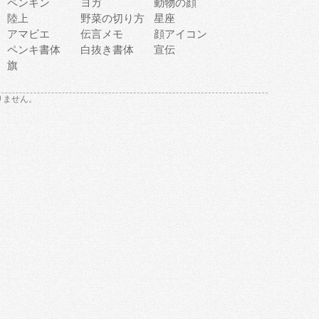
ペンギン
ヨガ
動物の顔
陸上
野菜の切り方
星座
アマビエ
伝言メモ
顔アイコン
ペンキ書体
白抜き書体
宣伝
旗
りません。