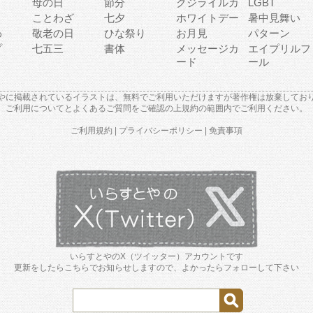
母の日
節分
クジライルカ
LGBT
り
ことわざ
七夕
ホワイトデー
暑中見舞い
わ
敬老の日
ひな祭り
お月見
パターン
プ
七五三
書体
メッセージカ
エイプリルフ
ード
ール
やに掲載されているイラストは、無料でご利用いただけますが著作権は放棄してお
ご利用について
と
よくあるご質問
をご確認の上規約の範囲内でご利用ください。
ご利用規約
|
プライバシーポリシー
|
免責事項
いらすとやのX（ツイッター）アカウントです
更新をしたらこちらでお知らせしますので、よかったらフォローして下さい