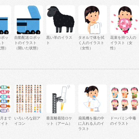
ロボッ
自動配送ロボッ
黒い羊のイラス
タオルで体を拭
花束を持つ人の
スト
トのイラスト
ト
く人のイラスト
イラスト（女
状態）
（開いた状態）
（女性）
性）
2月まで
いろいろな顔ア
垂直離着陸ロケ
扇風機を服の中
ドーパミン中毒
タイト
イコン
ット（アーム）
に入れる人のイ
のイラスト
ラスト