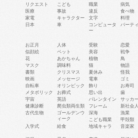
リクエスト
こども
職業
病気
医療
事故
違反
食べ物
家電
キャラクター
文字
料理
日本
車
コンピュータ
パーテ
ー
お正月
人体
受験
恋愛
似顔絵
ペット
美容
戦争
花
あかちゃん
植物
鳥
マスク
調味料
猫
物語
書類
クリスマス
夏休み
怪我
映画
メッセージ
電車
ゴミ
自転車
オリンピック
飾り
お寿司
メタボリック
お葬式
思い出
歯
宇宙
英語
バレンタイン
サッカ
健康診断
爬虫類両生類
フレーム
新社会
古代生物
ゴールデンウ
深海
漁業
ィーク
こども職業
甲殻類
入学式
給食
地域キャラ
音楽家