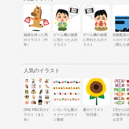
福袋を持った馬
ゲーム機の抽選
ゲーム機の抽選
自動配送
のイラスト（午
に当たった人の
に外れた人のイ
トのイラ
年）
イラスト
ラスト
（閉じた
人気のイラスト
ONE PIECEのイ
いろいろな夏の
夏のイラスト
1月から1
ラスト（まと
イメージのライ
「向日葵」
の毎月の
め）
ン素材
ル文字