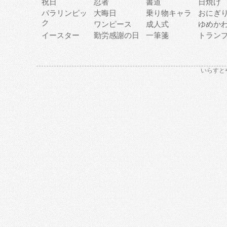
祝日
忍者
書道
日焼け
パラリンピッ
大晦日
乗り物キャラ
おにぎ
ク
ワンピース
成人式
ゆめか
イースター
勤労感謝の日
一筆箋
トラン
いらすと