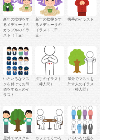
新年の挨拶をす
新年の挨拶をす
拱手のイラスト
るメデューサの
るメデューサの
カップルのイラ
イラスト（干
スト（干支）
支）
いろいろなマス
拱手のイラスト
屋外でマスクを
クを付けてお辞
（棒人間）
外す人のイラス
儀をする人のイ
ト（棒人間）
ラスト
屋外でマスクを
カフェでくつろ
いろいろな服を