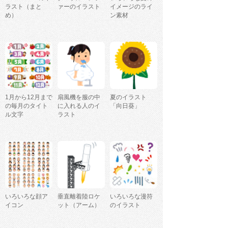
ラスト（まと
ァーのイラスト
イメージのライ
め）
ン素材
1月から12月まで
扇風機を服の中
夏のイラスト
の毎月のタイト
に入れる人のイ
「向日葵」
ル文字
ラスト
いろいろな顔ア
垂直離着陸ロケ
いろいろな漫符
イコン
ット（アーム）
のイラスト