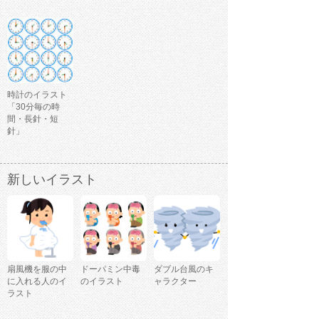
時計のイラスト
「30分毎の時
間・長針・短
針」
新しいイラスト
扇風機を服の中
ドーパミン中毒
ダブル台風のキ
に入れる人のイ
のイラスト
ャラクター
ラスト