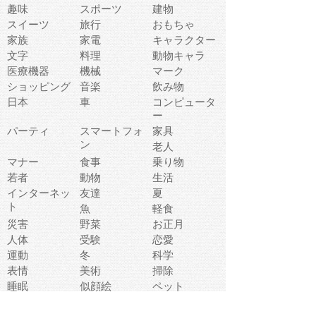
趣味
スポーツ
建物
スイーツ
旅行
おもちゃ
家族
家電
キャラクター
文字
料理
動物キャラ
医療機器
機械
マーク
ショッピング
音楽
飲み物
日本
車
コンピュータ
ー
パーティ
スマートフォ
家具
ン
老人
マナー
食事
乗り物
若者
動物
生活
インターネッ
友達
夏
ト
魚
軽食
災害
野菜
お正月
人体
受験
恋愛
運動
冬
科学
表情
美術
掃除
睡眠
似顔絵
ペット
美容
戦争
世界