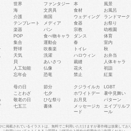
世界
ファンタジー
本
風景
海
文房具
食材
お風呂
介護
南国
ウェディング
ランドマーク
テンプレート
メディア
食器
お祭り
楽器
パン
宗教
幼稚園
POP
食べ物キャラ
ダンス
体育
集合
運動会
春
室内
ー
野球
吹奏楽
トイレ
秋
人
天気
洗濯
ハロウィン
お弁当
貝
あいさつ
裁縫
人体キャラ
人工知能
仏像
花火
初詣
忘年会
恐竜
禁止
紅葉
母の日
節分
クジライルカ
LGBT
り
ことわざ
七夕
ホワイトデー
暑中見舞い
わ
敬老の日
ひな祭り
お月見
パターン
プ
七五三
書体
メッセージカ
エイプリルフ
ード
ール
やに掲載されているイラストは、無料でご利用いただけますが著作権は放棄してお