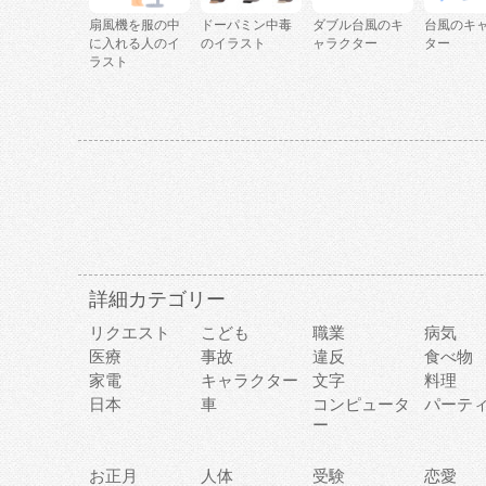
扇風機を服の中
ドーパミン中毒
ダブル台風のキ
台風のキ
に入れる人のイ
のイラスト
ャラクター
ター
ラスト
詳細カテゴリー
リクエスト
こども
職業
病気
医療
事故
違反
食べ物
家電
キャラクター
文字
料理
日本
車
コンピュータ
パーテ
ー
お正月
人体
受験
恋愛