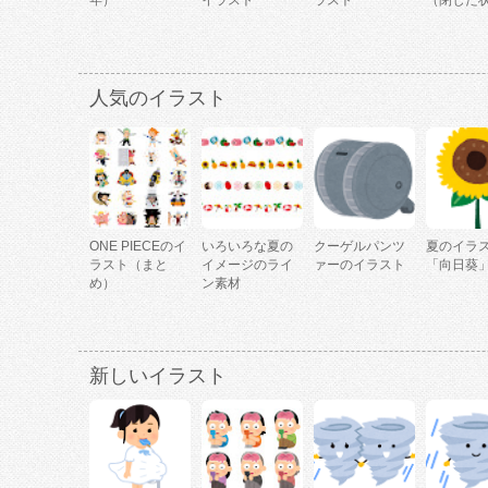
年）
イラスト
ラスト
（閉じた
人気のイラスト
ONE PIECEのイ
いろいろな夏の
クーゲルパンツ
夏のイラ
ラスト（まと
イメージのライ
ァーのイラスト
「向日葵
め）
ン素材
新しいイラスト