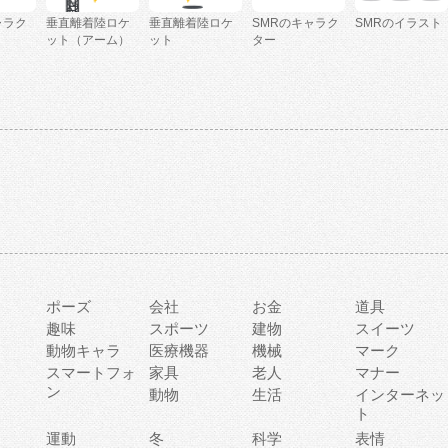
ャラク
垂直離着陸ロケ
垂直離着陸ロケ
SMRのキャラク
SMRのイラスト
ット（アーム）
ット
ター
ポーズ
会社
お金
道具
趣味
スポーツ
建物
スイーツ
動物キャラ
医療機器
機械
マーク
ィ
スマートフォ
家具
老人
マナー
ン
動物
生活
インターネッ
ト
運動
冬
科学
表情