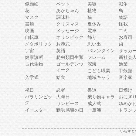
似顔絵
ペット
美容
戦争
花
あかちゃん
植物
鳥
マスク
調味料
猫
物語
書類
クリスマス
夏休み
怪我
映画
メッセージ
電車
ゴミ
自転車
オリンピック
飾り
お寿司
メタボリック
お葬式
思い出
歯
宇宙
英語
バレンタイン
サッカ
健康診断
爬虫類両生類
フレーム
新社会
古代生物
ゴールデンウ
深海
漁業
ィーク
こども職業
甲殻類
入学式
給食
地域キャラ
音楽家
祝日
忍者
書道
日焼け
パラリンピッ
大晦日
乗り物キャラ
おにぎ
ク
ワンピース
成人式
ゆめか
イースター
勤労感謝の日
一筆箋
トラン
いらすと