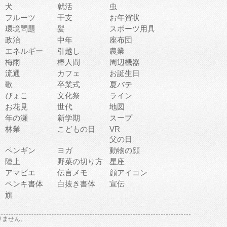
犬
就活
虫
フルーツ
干支
お年賀状
環境問題
髪
スポーツ用具
政治
中年
座布団
エネルギー
引越し
農業
梅雨
棒人間
周辺機器
流通
カフェ
お誕生日
歌
卒業式
夏バテ
ぴょこ
文化祭
ライン
お花見
世代
地図
年の瀬
新学期
スープ
林業
こどもの日
VR
父の日
ペンギン
ヨガ
動物の顔
陸上
野菜の切り方
星座
アマビエ
伝言メモ
顔アイコン
ペンキ書体
白抜き書体
宣伝
旗
りません。