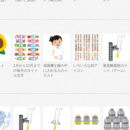
状態）
（開いた状態）
ト（棒人間）
ト
スト
スト
1月から12月まで
扇風機を服の中
いろいろな顔ア
垂直離着陸ロケ
」
の毎月のタイト
に入れる人のイ
イコン
ット（アーム）
ル文字
ラスト