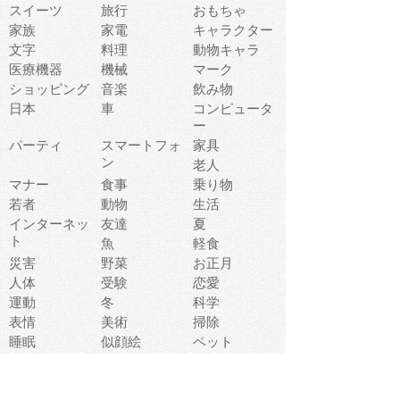
スイーツ
旅行
おもちゃ
家族
家電
キャラクター
文字
料理
動物キャラ
医療機器
機械
マーク
ショッピング
音楽
飲み物
日本
車
コンピュータ
ー
パーティ
スマートフォ
家具
ン
老人
マナー
食事
乗り物
若者
動物
生活
インターネッ
友達
夏
ト
魚
軽食
災害
野菜
お正月
人体
受験
恋愛
運動
冬
科学
表情
美術
掃除
睡眠
似顔絵
ペット
美容
戦争
世界
ファンタジー
本
風景