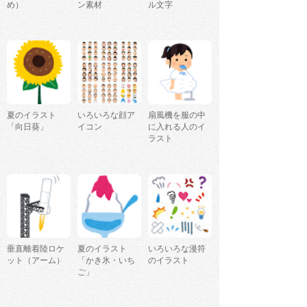
め）
ン素材
ル文字
夏のイラスト
いろいろな顔ア
扇風機を服の中
「向日葵」
イコン
に入れる人のイ
ラスト
垂直離着陸ロケ
夏のイラスト
いろいろな漫符
ット（アーム）
「かき氷・いち
のイラスト
ご」