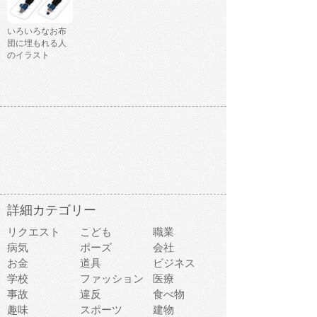
いろいろなお布
団に埋もれる人
のイラスト
詳細カテゴリー
リクエスト
こども
職業
病気
ポーズ
会社
お金
道具
ビジネス
学校
ファッション
医療
事故
違反
食べ物
趣味
スポーツ
建物