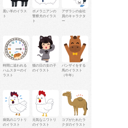
黒い羊のイラス
ポメラニアンの
アザラシの会社
ト
警察犬のイラス
員のキャラクタ
ト
ー
時間に追われる
猫の日の女の子
バンザイをする
ハムスターのイ
のイラスト
馬のイラスト
ラスト
（午年）
病気のニワトリ
元気なニワトリ
コブがたれたラ
のイラスト
のイラスト
クダのイラスト