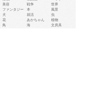
美容
戦争
世界
ファンタジー
本
風景
犬
就活
虫
花
あかちゃん
植物
鳥
海
文房具
食材
お風呂
フルーツ
干支
お年賀状
マスク
調味料
猫
物語
介護
南国
ウェディング
ランドマーク
環境問題
髪
スポーツ用具
書類
クリスマス
夏休み
怪我
テンプレート
メディア
食器
お祭り
政治
中年
座布団
映画
メッセージ
電車
ゴミ
楽器
パン
宗教
幼稚園
エネルギー
引越し
農業
自転車
オリンピック
飾り
お寿司
POP
食べ物キャラ
ダンス