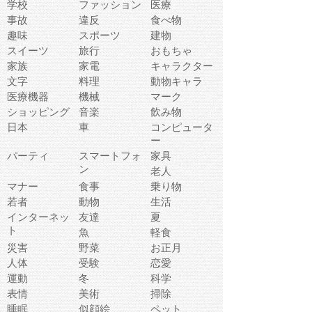
学校
ファッション
医療
事故
違反
食べ物
趣味
スポーツ
建物
スイーツ
旅行
おもちゃ
家族
家電
キャラクター
文字
料理
動物キャラ
医療機器
機械
マーク
ショッピング
音楽
飲み物
日本
車
コンピュータ
ー
パーティ
スマートフォ
家具
ン
老人
マナー
食事
乗り物
若者
動物
生活
インターネッ
友達
夏
ト
魚
軽食
災害
野菜
お正月
人体
受験
恋愛
運動
冬
科学
表情
美術
掃除
睡眠
似顔絵
ペット