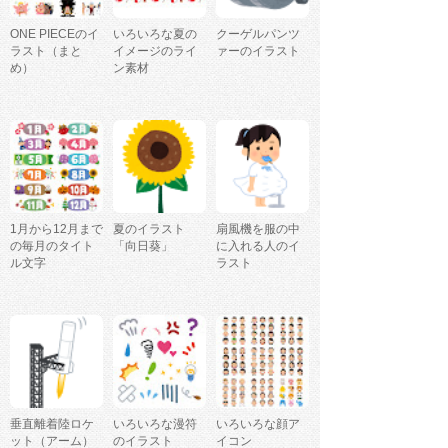
ONE PIECEのイ
いろいろな夏の
クーゲルパンツ
ラスト（まと
イメージのライ
ァーのイラスト
め）
ン素材
1月から12月まで
夏のイラスト
扇風機を服の中
の毎月のタイト
「向日葵」
に入れる人のイ
ル文字
ラスト
垂直離着陸ロケ
いろいろな漫符
いろいろな顔ア
ット（アーム）
のイラスト
イコン