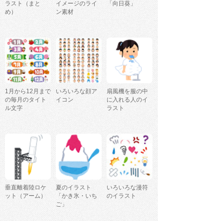
ラスト（まと
イメージのライ
「向日葵」
め）
ン素材
1月から12月まで
いろいろな顔ア
扇風機を服の中
の毎月のタイト
イコン
に入れる人のイ
ル文字
ラスト
垂直離着陸ロケ
夏のイラスト
いろいろな漫符
ット（アーム）
「かき氷・いち
のイラスト
ご」