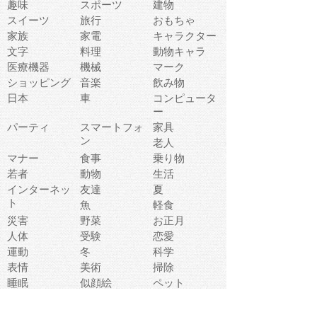
趣味
スポーツ
建物
スイーツ
旅行
おもちゃ
家族
家電
キャラクター
文字
料理
動物キャラ
医療機器
機械
マーク
ショッピング
音楽
飲み物
日本
車
コンピュータ
ー
パーティ
スマートフォ
家具
ン
老人
マナー
食事
乗り物
若者
動物
生活
インターネッ
友達
夏
ト
魚
軽食
災害
野菜
お正月
人体
受験
恋愛
運動
冬
科学
表情
美術
掃除
睡眠
似顔絵
ペット
美容
戦争
世界
ファンタジー
本
風景