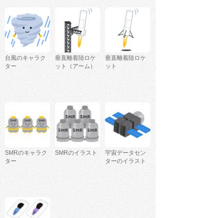
台風のキャラク
垂直離着陸ロケ
垂直離着陸ロケ
ター
ット（アーム）
ット
SMRのキャラク
SMRのイラスト
宇宙データセン
ター
ターのイラスト