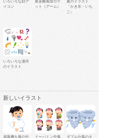
いろいろな顔ア
垂直離着陸ロケ
夏のイラスト
イコン
ット（アーム）
「かき氷・いち
ご」
いろいろな漫符
のイラスト
新しいイラスト
扇風機を服の中
ドーパミン中毒
ダブル台風のキ