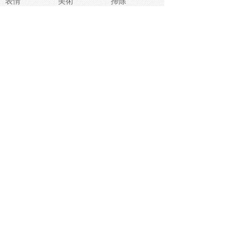
表情
美術
掃除
睡眠
似顔絵
ペット
美容
戦争
世界
ファンタジー
本
風景
犬
就活
虫
花
あかちゃん
植物
鳥
海
文房具
食材
お風呂
フルーツ
干支
お年賀状
マスク
調味料
猫
物語
介護
南国
ウェディング
ランドマーク
環境問題
髪
スポーツ用具
書類
クリスマス
夏休み
怪我
テンプレート
メディア
食器
お祭り
政治
中年
座布団
映画
メッセージ
電車
ゴミ
楽器
パン
宗教
幼稚園
エネルギー
引越し
農業
自転車
オリンピック
飾り
お寿司