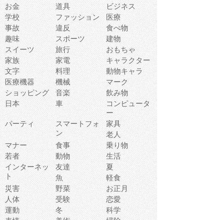
お金
道具
ビジネス
学校
ファッション
医療
事故
違反
食べ物
趣味
スポーツ
建物
スイーツ
旅行
おもちゃ
家族
家電
キャラクター
文字
料理
動物キャラ
医療機器
機械
マーク
ショッピング
音楽
飲み物
日本
車
コンピュータ
ー
パーティ
スマートフォ
家具
ン
老人
マナー
食事
乗り物
若者
動物
生活
インターネッ
友達
夏
ト
魚
軽食
災害
野菜
お正月
人体
受験
恋愛
運動
冬
科学