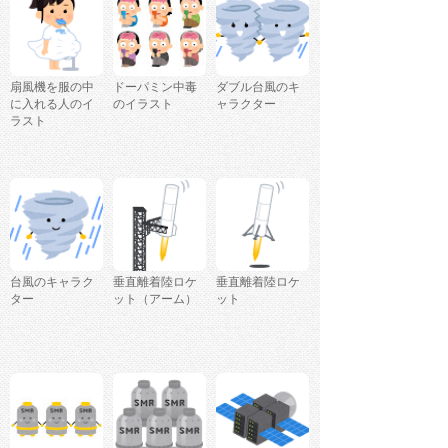
扇風機を服の中
ドーパミン中毒
ダブル台風のキ
に入れる人のイ
のイラスト
ャラクター
ラスト
台風のキャラク
垂直離着陸ロケ
垂直離着陸ロケ
ター
ット（アーム）
ット