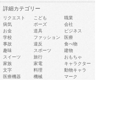
詳細カテゴリー
リクエスト
こども
職業
病気
ポーズ
会社
お金
道具
ビジネス
学校
ファッション
医療
事故
違反
食べ物
趣味
スポーツ
建物
スイーツ
旅行
おもちゃ
家族
家電
キャラクター
文字
料理
動物キャラ
医療機器
機械
マーク
ショッピング
音楽
飲み物
日本
車
コンピュータ
ー
パーティ
スマートフォ
家具
ン
老人
マナー
食事
乗り物
若者
動物
生活
インターネッ
友達
夏