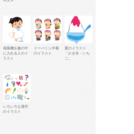
ル文字
扇風機を服の中
ドーパミン中毒
夏のイラスト
に入れる人のイ
のイラスト
「かき氷・いち
ラスト
ご」
いろいろな漫符
のイラスト