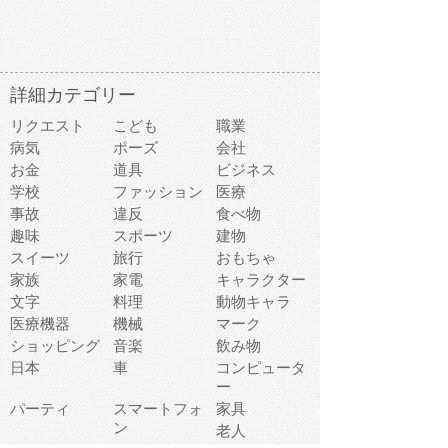
詳細カテゴリー
リクエスト
こども
職業
病気
ポーズ
会社
お金
道具
ビジネス
学校
ファッション
医療
事故
違反
食べ物
趣味
スポーツ
建物
スイーツ
旅行
おもちゃ
家族
家電
キャラクター
文字
料理
動物キャラ
医療機器
機械
マーク
ショッピング
音楽
飲み物
日本
車
コンピュータ
ー
パーティ
スマートフォ
家具
ン
老人