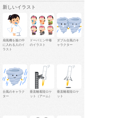
新しいイラスト
扇風機を服の中
ドーパミン中毒
ダブル台風のキ
に入れる人のイ
のイラスト
ャラクター
ラスト
台風のキャラク
垂直離着陸ロケ
垂直離着陸ロケ
ター
ット（アーム）
ット