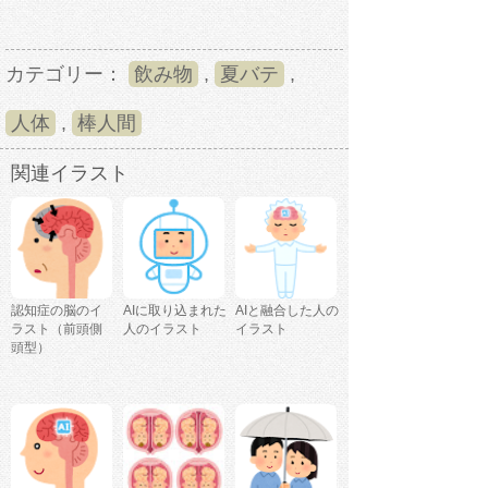
カテゴリー：
飲み物
,
夏バテ
,
人体
,
棒人間
関連イラスト
認知症の脳のイ
AIに取り込まれた
AIと融合した人の
ラスト（前頭側
人のイラスト
イラスト
頭型）