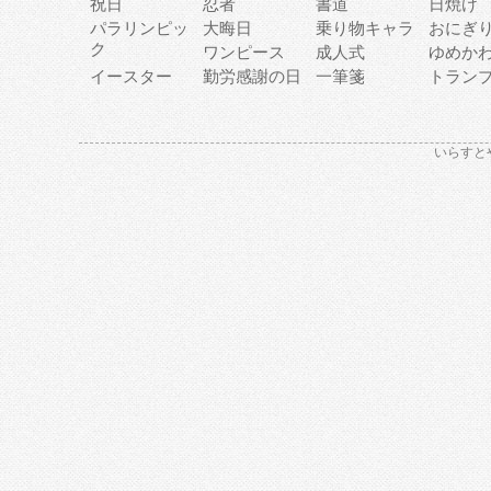
祝日
忍者
書道
日焼け
パラリンピッ
大晦日
乗り物キャラ
おにぎ
ク
ワンピース
成人式
ゆめか
イースター
勤労感謝の日
一筆箋
トラン
いらすと