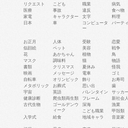
リクエスト
こども
職業
病気
医療
事故
違反
食べ物
家電
キャラクター
文字
料理
日本
車
コンピュータ
パーテ
ー
お正月
人体
受験
恋愛
似顔絵
ペット
美容
戦争
花
あかちゃん
植物
鳥
マスク
調味料
猫
物語
書類
クリスマス
夏休み
怪我
映画
メッセージ
電車
ゴミ
自転車
オリンピック
飾り
お寿司
メタボリック
お葬式
思い出
歯
宇宙
英語
バレンタイン
サッカ
健康診断
爬虫類両生類
フレーム
新社会
古代生物
ゴールデンウ
深海
漁業
ィーク
こども職業
甲殻類
入学式
給食
地域キャラ
音楽家