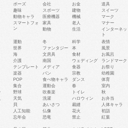
ポーズ
会社
お金
道具
趣味
スポーツ
建物
スイーツ
動物キャラ
医療機器
機械
マーク
ィ
スマートフォ
家具
老人
マナー
ン
動物
生活
インターネッ
ト
運動
冬
科学
表情
世界
ファンタジー
本
風景
海
文房具
食材
お風呂
介護
南国
ウェディング
ランドマーク
テンプレート
メディア
食器
お祭り
楽器
パン
宗教
幼稚園
POP
食べ物キャラ
ダンス
体育
集合
運動会
春
室内
ー
野球
吹奏楽
トイレ
秋
人
天気
洗濯
ハロウィン
お弁当
貝
あいさつ
裁縫
人体キャラ
人工知能
仏像
花火
初詣
忘年会
恐竜
禁止
紅葉