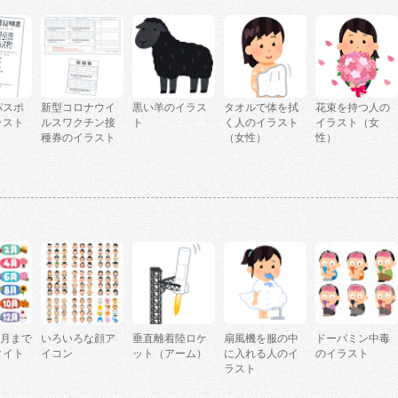
パスポ
新型コロナウイ
黒い羊のイラス
タオルで体を拭
花束を持つ人の
ラスト
ルスワクチン接
ト
く人のイラスト
イラスト（女
種券のイラスト
（女性）
性）
2月まで
いろいろな顔ア
垂直離着陸ロケ
扇風機を服の中
ドーパミン中毒
タイト
イコン
ット（アーム）
に入れる人のイ
のイラスト
ラスト