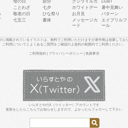
母の日
節分
クジライルカ
LGBT
り
ことわざ
七夕
ホワイトデー
暑中見舞い
わ
敬老の日
ひな祭り
お月見
パターン
プ
七五三
書体
メッセージカ
エイプリルフ
ード
ール
やに掲載されているイラストは、無料でご利用いただけますが著作権は放棄してお
ご利用について
と
よくあるご質問
をご確認の上規約の範囲内でご利用ください。
ご利用規約
|
プライバシーポリシー
|
免責事項
いらすとやのX（ツイッター）アカウントです
更新をしたらこちらでお知らせしますので、よかったらフォローして下さい