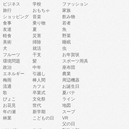
ビジネス
学校
ファッション
旅行
おもちゃ
家族
ショッピング
音楽
飲み物
食事
乗り物
若者
友達
夏
魚
軽食
災害
野菜
美術
掃除
睡眠
犬
就活
虫
フルーツ
干支
お年賀状
環境問題
髪
スポーツ用具
政治
中年
座布団
エネルギー
引越し
農業
梅雨
棒人間
周辺機器
流通
カフェ
お誕生日
歌
卒業式
夏バテ
ぴょこ
文化祭
ライン
お花見
世代
地図
年の瀬
新学期
スープ
林業
こどもの日
VR
父の日