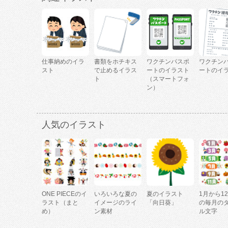
仕事納めのイラ
書類をホチキス
ワクチンパスポ
ワクチン
スト
で止めるイラス
ートのイラスト
ートのイ
ト
（スマートフォ
ン）
人気のイラスト
ONE PIECEのイ
いろいろな夏の
夏のイラスト
1月から1
ラスト（まと
イメージのライ
「向日葵」
の毎月の
め）
ン素材
ル文字