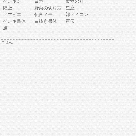
ペンギン
ヨガ
動物の顔
陸上
野菜の切り方
星座
アマビエ
伝言メモ
顔アイコン
ペンキ書体
白抜き書体
宣伝
旗
りません。