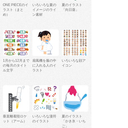
ONE PIECEのイ
いろいろな夏の
夏のイラスト
ラスト（まと
イメージのライ
「向日葵」
め）
ン素材
1月から12月まで
扇風機を服の中
いろいろな顔ア
の毎月のタイト
に入れる人のイ
イコン
ル文字
ラスト
垂直離着陸ロケ
いろいろな漫符
夏のイラスト
ット（アーム）
のイラスト
「かき氷・いち
ご」