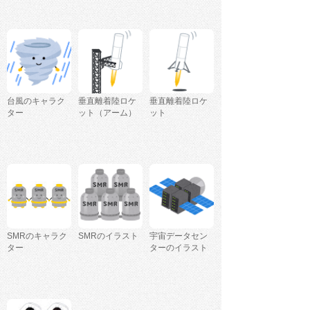
台風のキャラク
垂直離着陸ロケ
垂直離着陸ロケ
ター
ット（アーム）
ット
SMRのキャラク
SMRのイラスト
宇宙データセン
ター
ターのイラスト