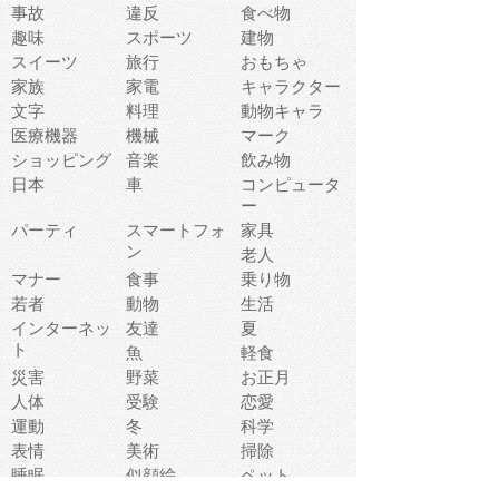
事故
違反
食べ物
趣味
スポーツ
建物
スイーツ
旅行
おもちゃ
家族
家電
キャラクター
文字
料理
動物キャラ
医療機器
機械
マーク
ショッピング
音楽
飲み物
日本
車
コンピュータ
ー
パーティ
スマートフォ
家具
ン
老人
マナー
食事
乗り物
若者
動物
生活
インターネッ
友達
夏
ト
魚
軽食
災害
野菜
お正月
人体
受験
恋愛
運動
冬
科学
表情
美術
掃除
睡眠
似顔絵
ペット