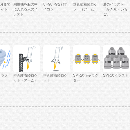
2月まで
扇風機を服の中
いろいろな顔ア
垂直離着陸ロケ
夏のイラスト
タイト
に入れる人のイ
イコン
ット（アーム）
「かき氷・いち
ラスト
ご」
ャラク
垂直離着陸ロケ
垂直離着陸ロケ
SMRのキャラク
SMRのイラスト
ット（アーム）
ット
ター