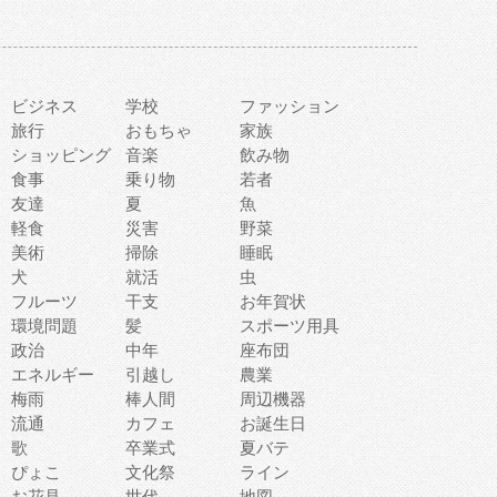
ビジネス
学校
ファッション
旅行
おもちゃ
家族
ショッピング
音楽
飲み物
食事
乗り物
若者
友達
夏
魚
軽食
災害
野菜
美術
掃除
睡眠
犬
就活
虫
フルーツ
干支
お年賀状
環境問題
髪
スポーツ用具
政治
中年
座布団
エネルギー
引越し
農業
梅雨
棒人間
周辺機器
流通
カフェ
お誕生日
歌
卒業式
夏バテ
ぴょこ
文化祭
ライン
お花見
世代
地図