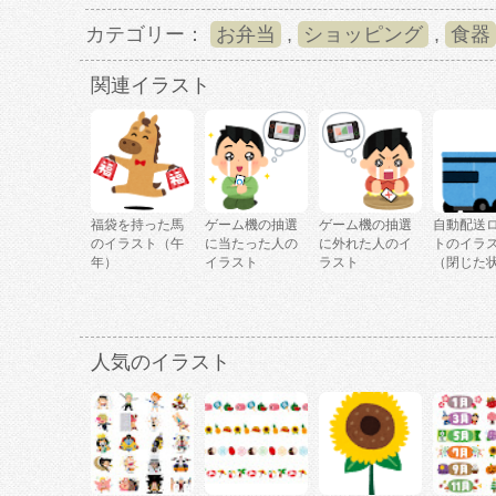
カテゴリー：
お弁当
,
ショッピング
,
食器
関連イラスト
福袋を持った馬
ゲーム機の抽選
ゲーム機の抽選
自動配送
のイラスト（午
に当たった人の
に外れた人のイ
トのイラ
年）
イラスト
ラスト
（閉じた
人気のイラスト