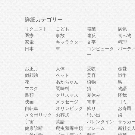
詳細カテゴリー
リクエスト
こども
職業
病気
医療
事故
違反
食べ物
家電
キャラクター
文字
料理
日本
車
コンピュータ
パーテ
ー
お正月
人体
受験
恋愛
似顔絵
ペット
美容
戦争
花
あかちゃん
植物
鳥
マスク
調味料
猫
物語
書類
クリスマス
夏休み
怪我
映画
メッセージ
電車
ゴミ
自転車
オリンピック
飾り
お寿司
メタボリック
お葬式
思い出
歯
宇宙
英語
バレンタイン
サッカ
健康診断
爬虫類両生類
フレーム
新社会
古代生物
ゴールデンウ
深海
漁業