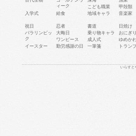
ィーク
こども職業
甲殻類
入学式
給食
地域キャラ
音楽家
祝日
忍者
書道
日焼け
パラリンピッ
大晦日
乗り物キャラ
おにぎ
ク
ワンピース
成人式
ゆめか
イースター
勤労感謝の日
一筆箋
トラン
いらすと