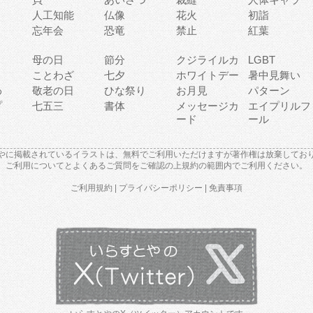
人工知能
仏像
花火
初詣
忘年会
恐竜
禁止
紅葉
母の日
節分
クジライルカ
LGBT
り
ことわざ
七夕
ホワイトデー
暑中見舞い
わ
敬老の日
ひな祭り
お月見
パターン
プ
七五三
書体
メッセージカ
エイプリルフ
ード
ール
やに掲載されているイラストは、無料でご利用いただけますが著作権は放棄してお
ご利用について
と
よくあるご質問
をご確認の上規約の範囲内でご利用ください。
ご利用規約
|
プライバシーポリシー
|
免責事項