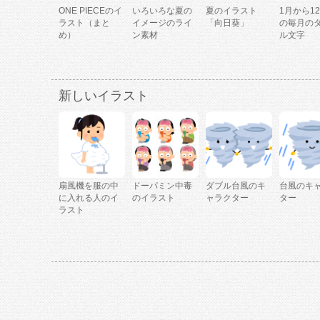
ONE PIECEのイ
いろいろな夏の
夏のイラスト
1月から1
ラスト（まと
イメージのライ
「向日葵」
の毎月の
め）
ン素材
ル文字
新しいイラスト
扇風機を服の中
ドーパミン中毒
ダブル台風のキ
台風のキ
に入れる人のイ
のイラスト
ャラクター
ター
ラスト