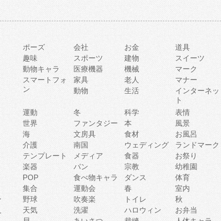
ポーズ
会社
お金
道具
趣味
スポーツ
建物
スイーツ
動物キャラ
医療機器
機械
マーク
ィ
スマートフォ
家具
老人
マナー
ン
動物
生活
インターネッ
ト
運動
冬
科学
表情
世界
ファンタジー
本
風景
海
文房具
食材
お風呂
介護
南国
ウェディング
ランドマーク
テンプレート
メディア
食器
お祭り
楽器
パン
宗教
幼稚園
POP
食べ物キャラ
ダンス
体育
集合
運動会
春
室内
ー
野球
吹奏楽
トイレ
秋
人
天気
洗濯
ハロウィン
お弁当
貝
あいさつ
裁縫
人体キャラ