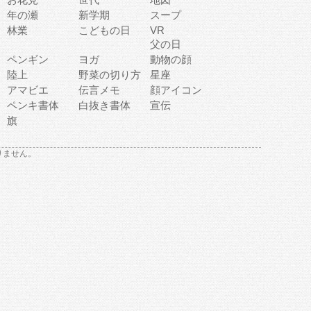
年の瀬
新学期
スープ
林業
こどもの日
VR
父の日
ペンギン
ヨガ
動物の顔
陸上
野菜の切り方
星座
アマビエ
伝言メモ
顔アイコン
ペンキ書体
白抜き書体
宣伝
旗
りません。