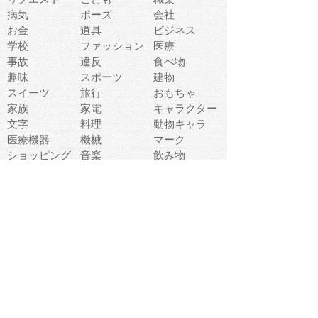
病気
ポーズ
会社
お金
道具
ビジネス
学校
ファッション
医療
事故
違反
食べ物
趣味
スポーツ
建物
スイーツ
旅行
おもちゃ
家族
家電
キャラクター
文字
料理
動物キャラ
医療機器
機械
マーク
ショッピング
音楽
飲み物
日本
車
コンピュータ
ー
パーティ
スマートフォ
家具
ン
老人
マナー
食事
乗り物
若者
動物
生活
インターネッ
友達
夏
ト
魚
軽食
災害
野菜
お正月
人体
受験
恋愛