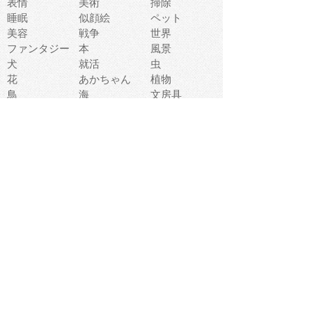
表情
美術
掃除
睡眠
似顔絵
ペット
美容
戦争
世界
ファンタジー
本
風景
犬
就活
虫
花
あかちゃん
植物
鳥
海
文房具
食材
お風呂
フルーツ
干支
お年賀状
マスク
調味料
猫
物語
介護
南国
ウェディング
ランドマーク
環境問題
髪
スポーツ用具
書類
クリスマス
夏休み
怪我
テンプレート
メディア
食器
お祭り
政治
中年
座布団
映画
メッセージ
電車
ゴミ
楽器
パン
宗教
幼稚園
エネルギー
引越し
農業
自転車
オリンピック
飾り
お寿司