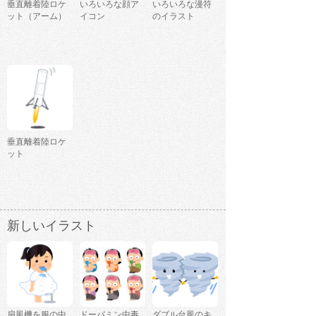
垂直離着陸ロケ
いろいろな顔ア
いろいろな漫符
ット（アーム）
イコン
のイラスト
垂直離着陸ロケ
ット
新しいイラスト
扇風機を服の中
ドーパミン中毒
ダブル台風のキ