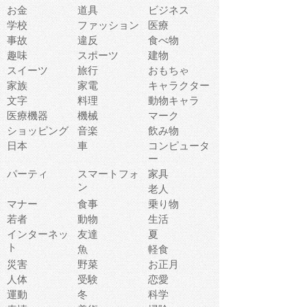
お金
道具
ビジネス
学校
ファッション
医療
事故
違反
食べ物
趣味
スポーツ
建物
スイーツ
旅行
おもちゃ
家族
家電
キャラクター
文字
料理
動物キャラ
医療機器
機械
マーク
ショッピング
音楽
飲み物
日本
車
コンピュータ
ー
パーティ
スマートフォ
家具
ン
老人
マナー
食事
乗り物
若者
動物
生活
インターネッ
友達
夏
ト
魚
軽食
災害
野菜
お正月
人体
受験
恋愛
運動
冬
科学