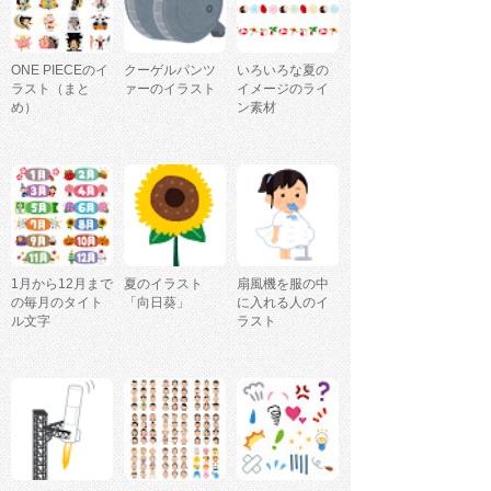
ONE PIECEのイ
クーゲルパンツ
いろいろな夏の
ラスト（まと
ァーのイラスト
イメージのライ
め）
ン素材
1月から12月まで
夏のイラスト
扇風機を服の中
の毎月のタイト
「向日葵」
に入れる人のイ
ル文字
ラスト