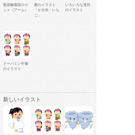
垂直離着陸ロケ
夏のイラスト
いろいろな漫符
ット（アーム）
「かき氷・いち
のイラスト
ご」
ドーパミン中毒
のイラスト
新しいイラスト