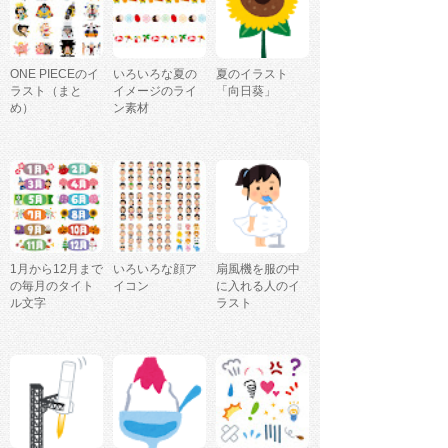
ONE PIECEのイ
いろいろな夏の
夏のイラスト
ラスト（まと
イメージのライ
「向日葵」
め）
ン素材
1月から12月まで
いろいろな顔ア
扇風機を服の中
の毎月のタイト
イコン
に入れる人のイ
ル文字
ラスト