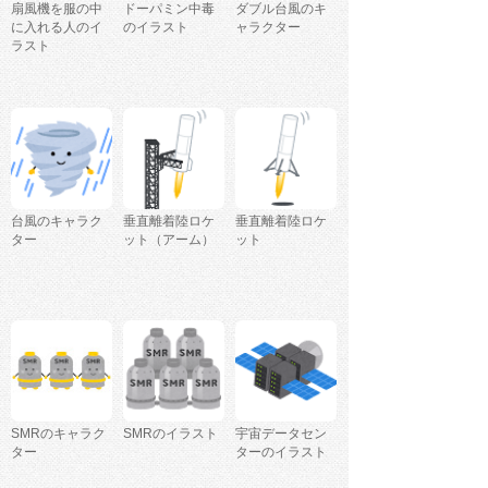
扇風機を服の中
ドーパミン中毒
ダブル台風のキ
に入れる人のイ
のイラスト
ャラクター
ラスト
台風のキャラク
垂直離着陸ロケ
垂直離着陸ロケ
ター
ット（アーム）
ット
SMRのキャラク
SMRのイラスト
宇宙データセン
ター
ターのイラスト