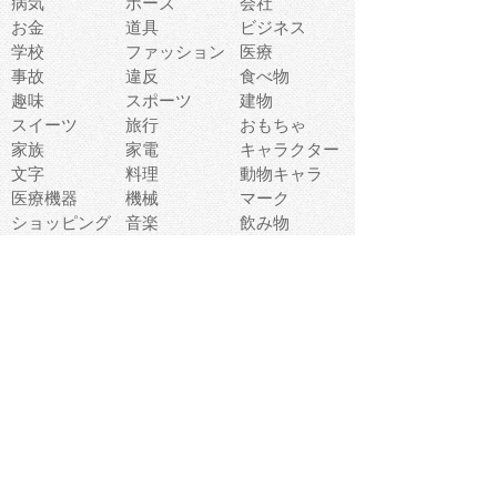
病気
ポーズ
会社
お金
道具
ビジネス
学校
ファッション
医療
事故
違反
食べ物
趣味
スポーツ
建物
スイーツ
旅行
おもちゃ
家族
家電
キャラクター
文字
料理
動物キャラ
医療機器
機械
マーク
ショッピング
音楽
飲み物
日本
車
コンピュータ
ー
パーティ
スマートフォ
家具
ン
老人
マナー
食事
乗り物
若者
動物
生活
インターネッ
友達
夏
ト
魚
軽食
災害
野菜
お正月
人体
受験
恋愛
運動
冬
科学