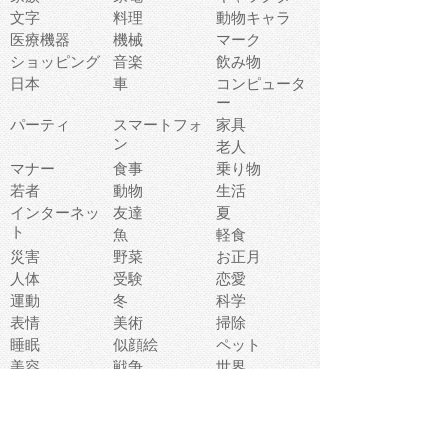
文字
料理
動物キャラ
医療機器
機械
マーク
ショッピング
音楽
飲み物
日本
車
コンピュータ
ー
パーティ
スマートフォ
家具
ン
老人
マナー
食事
乗り物
若者
動物
生活
インターネッ
友達
夏
ト
魚
軽食
災害
野菜
お正月
人体
受験
恋愛
運動
冬
科学
表情
美術
掃除
睡眠
似顔絵
ペット
美容
戦争
世界
ファンタジー
本
風景
犬
就活
虫
花
あかちゃん
植物