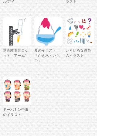
ル文字
ラスト
垂直離着陸ロケ
夏のイラスト
いろいろな漫符
ット（アーム）
「かき氷・いち
のイラスト
ご」
ドーパミン中毒
のイラスト