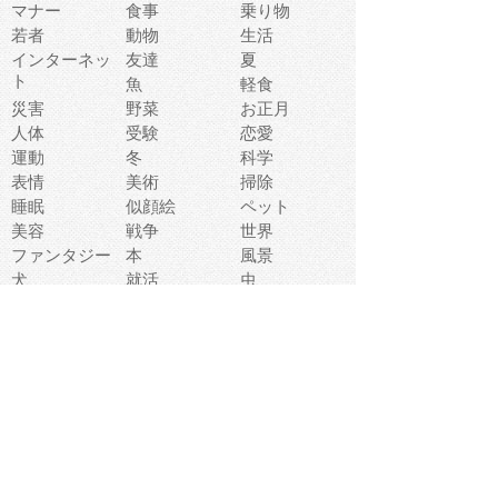
マナー
食事
乗り物
若者
動物
生活
インターネッ
友達
夏
ト
魚
軽食
災害
野菜
お正月
人体
受験
恋愛
運動
冬
科学
表情
美術
掃除
睡眠
似顔絵
ペット
美容
戦争
世界
ファンタジー
本
風景
犬
就活
虫
花
あかちゃん
植物
鳥
海
文房具
食材
お風呂
フルーツ
干支
お年賀状
マスク
調味料
猫
物語
介護
南国
ウェディング
ランドマーク
環境問題
髪
スポーツ用具
書類
クリスマス