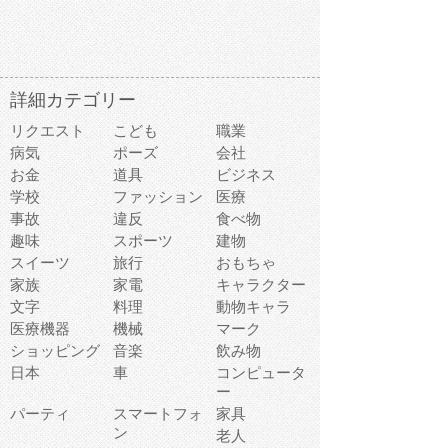
詳細カテゴリー
リクエスト
こども
職業
病気
ポーズ
会社
お金
道具
ビジネス
学校
ファッション
医療
事故
違反
食べ物
趣味
スポーツ
建物
スイーツ
旅行
おもちゃ
家族
家電
キャラクター
文字
料理
動物キャラ
医療機器
機械
マーク
ショッピング
音楽
飲み物
日本
車
コンピュータ
ー
パーティ
スマートフォ
家具
ン
老人