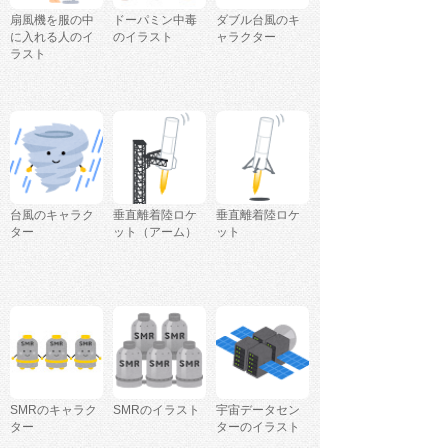
扇風機を服の中
ドーパミン中毒
ダブル台風のキ
に入れる人のイ
のイラスト
ャラクター
ラスト
台風のキャラク
垂直離着陸ロケ
垂直離着陸ロケ
ター
ット（アーム）
ット
SMRのキャラク
SMRのイラスト
宇宙データセン
ター
ターのイラスト