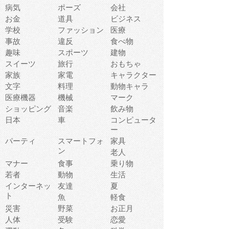
病気
ポーズ
会社
お金
道具
ビジネス
学校
ファッション
医療
事故
違反
食べ物
趣味
スポーツ
建物
スイーツ
旅行
おもちゃ
家族
家電
キャラクター
文字
料理
動物キャラ
医療機器
機械
マーク
ショッピング
音楽
飲み物
日本
車
コンピュータ
ー
パーティ
スマートフォ
家具
ン
老人
マナー
食事
乗り物
若者
動物
生活
インターネッ
友達
夏
ト
魚
軽食
災害
野菜
お正月
人体
受験
恋愛