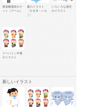
垂直離着陸ロケ
夏のイラスト
いろいろな漫符
ット（アーム）
「かき氷・いち
のイラスト
ご」
ドーパミン中毒
のイラスト
新しいイラスト