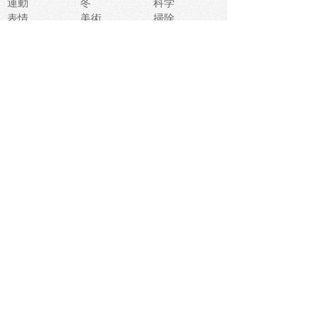
運動
冬
科学
表情
美術
掃除
睡眠
似顔絵
ペット
美容
戦争
世界
ファンタジー
本
風景
犬
就活
虫
花
あかちゃん
植物
鳥
海
文房具
食材
お風呂
フルーツ
干支
お年賀状
マスク
調味料
猫
物語
介護
南国
ウェディング
ランドマーク
環境問題
髪
スポーツ用具
書類
クリスマス
夏休み
怪我
テンプレート
メディア
食器
お祭り
政治
中年
座布団
映画
メッセージ
電車
ゴミ
楽器
パン
宗教
幼稚園
エネルギー
引越し
農業
自転車