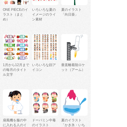
ONE PIECEのイ
いろいろな夏の
夏のイラスト
ラスト（まと
イメージのライ
「向日葵」
め）
ン素材
1月から12月まで
いろいろな顔ア
垂直離着陸ロケ
の毎月のタイト
イコン
ット（アーム）
ル文字
扇風機を服の中
ドーパミン中毒
夏のイラスト
に入れる人のイ
のイラスト
「かき氷・いち