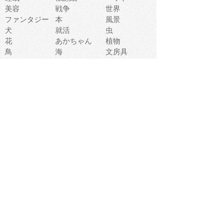
美容
戦争
世界
ファンタジー
本
風景
犬
就活
虫
花
あかちゃん
植物
鳥
海
文房具
食材
お風呂
フルーツ
干支
お年賀状
マスク
調味料
猫
物語
介護
南国
ウェディング
ランドマーク
環境問題
髪
スポーツ用具
書類
クリスマス
夏休み
怪我
テンプレート
メディア
食器
お祭り
政治
中年
座布団
映画
メッセージ
電車
ゴミ
楽器
パン
宗教
幼稚園
エネルギー
引越し
農業
自転車
オリンピック
飾り
お寿司
POP
食べ物キャラ
ダンス