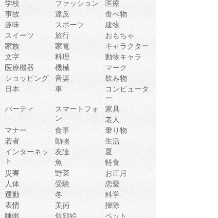
学校
ファッション
医療
事故
違反
食べ物
趣味
スポーツ
建物
スイーツ
旅行
おもちゃ
家族
家電
キャラクター
文字
料理
動物キャラ
医療機器
機械
マーク
ショッピング
音楽
飲み物
日本
車
コンピュータ
ー
パーティ
スマートフォ
家具
ン
老人
マナー
食事
乗り物
若者
動物
生活
インターネッ
友達
夏
ト
魚
軽食
災害
野菜
お正月
人体
受験
恋愛
運動
冬
科学
表情
美術
掃除
睡眠
似顔絵
ペット