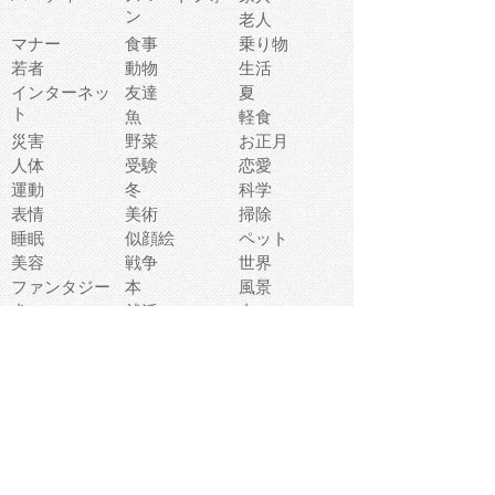
ン
老人
マナー
食事
乗り物
若者
動物
生活
インターネッ
友達
夏
ト
魚
軽食
災害
野菜
お正月
人体
受験
恋愛
運動
冬
科学
表情
美術
掃除
睡眠
似顔絵
ペット
美容
戦争
世界
ファンタジー
本
風景
犬
就活
虫
花
あかちゃん
植物
鳥
海
文房具
食材
お風呂
フルーツ
干支
お年賀状
マスク
調味料
猫
物語
介護
南国
ウェディング
ランドマーク
環境問題
髪