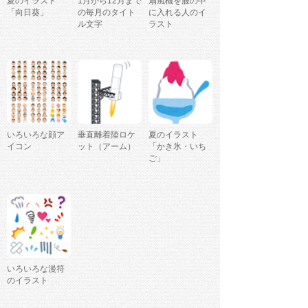
夏のイラスト
1月から12月まで
扇風機を服の中
「向日葵」
の毎月のタイト
に入れる人のイ
ル文字
ラスト
いろいろな顔ア
垂直離着陸ロケ
夏のイラスト
イコン
ット（アーム）
「かき氷・いち
ご」
いろいろな漫符
のイラスト