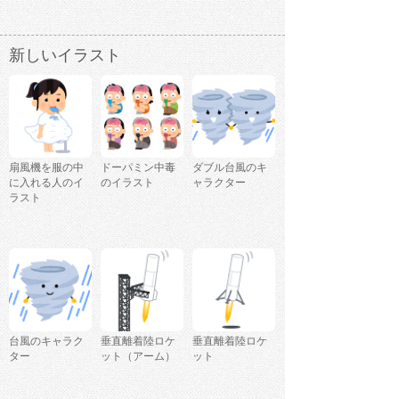
新しいイラスト
扇風機を服の中
ドーパミン中毒
ダブル台風のキ
に入れる人のイ
のイラスト
ャラクター
ラスト
台風のキャラク
垂直離着陸ロケ
垂直離着陸ロケ
ター
ット（アーム）
ット