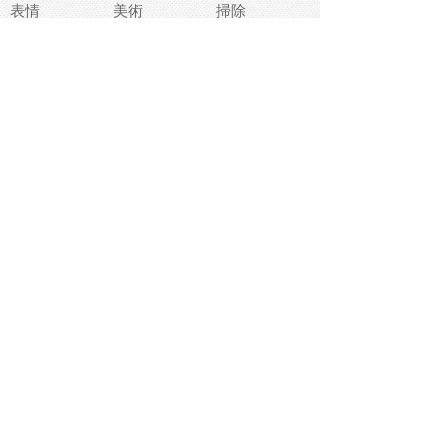
表情
美術
掃除
睡眠
似顔絵
ペット
美容
戦争
世界
ファンタジー
本
風景
犬
就活
虫
花
あかちゃん
植物
鳥
海
文房具
食材
お風呂
フルーツ
干支
お年賀状
マスク
調味料
猫
物語
介護
南国
ウェディング
ランドマーク
環境問題
髪
スポーツ用具
書類
クリスマス
夏休み
怪我
テンプレート
メディア
食器
お祭り
政治
中年
座布団
映画
メッセージ
電車
ゴミ
楽器
パン
宗教
幼稚園
エネルギー
引越し
農業
自転車