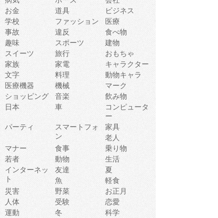
お金
道具
ビジネス
学校
ファッション
医療
事故
違反
食べ物
趣味
スポーツ
建物
スイーツ
旅行
おもちゃ
家族
家電
キャラクター
文字
料理
動物キャラ
医療機器
機械
マーク
ショッピング
音楽
飲み物
日本
車
コンピュータ
ー
パーティ
スマートフォ
家具
ン
老人
マナー
食事
乗り物
若者
動物
生活
インターネッ
友達
夏
ト
魚
軽食
災害
野菜
お正月
人体
受験
恋愛
運動
冬
科学