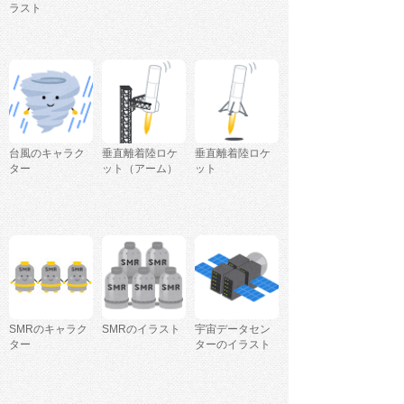
ラスト
台風のキャラク
垂直離着陸ロケ
垂直離着陸ロケ
ター
ット（アーム）
ット
SMRのキャラク
SMRのイラスト
宇宙データセン
ター
ターのイラスト