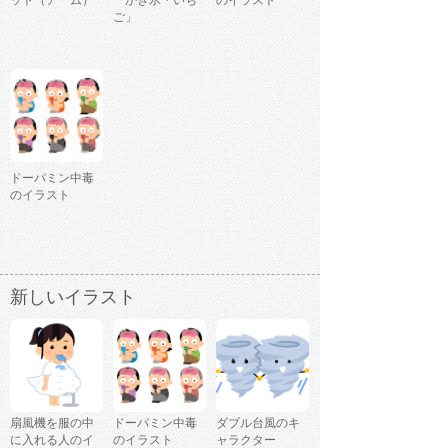
ット（アーム）
「かき氷・いち
のイラスト
ご」
ドーパミン中毒
のイラスト
新しいイラスト
扇風機を服の中
ドーパミン中毒
ダブル台風のキ
に入れる人のイ
のイラスト
ャラクター