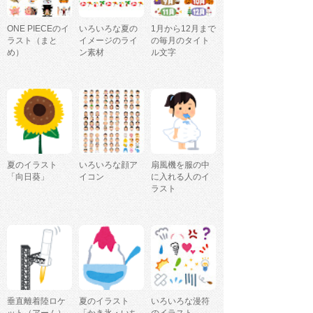
ONE PIECEのイ
いろいろな夏の
1月から12月まで
ラスト（まと
イメージのライ
の毎月のタイト
め）
ン素材
ル文字
夏のイラスト
いろいろな顔ア
扇風機を服の中
「向日葵」
イコン
に入れる人のイ
ラスト
垂直離着陸ロケ
夏のイラスト
いろいろな漫符