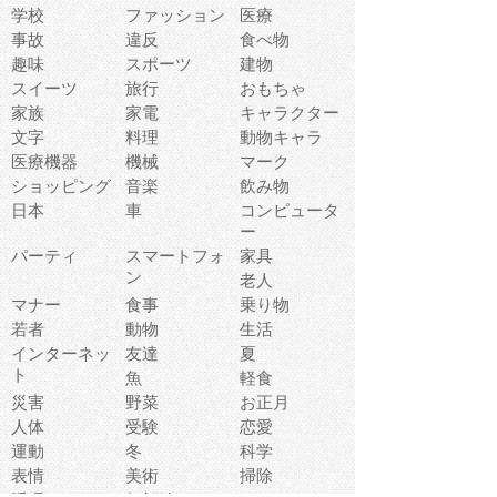
学校
ファッション
医療
事故
違反
食べ物
趣味
スポーツ
建物
スイーツ
旅行
おもちゃ
家族
家電
キャラクター
文字
料理
動物キャラ
医療機器
機械
マーク
ショッピング
音楽
飲み物
日本
車
コンピュータ
ー
パーティ
スマートフォ
家具
ン
老人
マナー
食事
乗り物
若者
動物
生活
インターネッ
友達
夏
ト
魚
軽食
災害
野菜
お正月
人体
受験
恋愛
運動
冬
科学
表情
美術
掃除