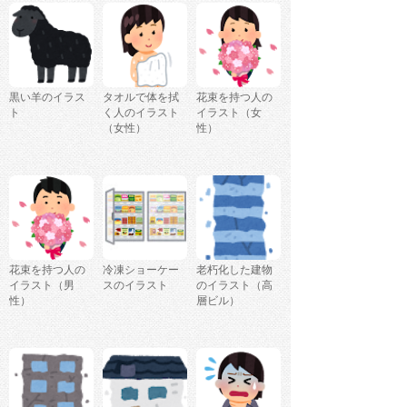
黒い羊のイラス
タオルで体を拭
花束を持つ人の
ト
く人のイラスト
イラスト（女
（女性）
性）
花束を持つ人の
冷凍ショーケー
老朽化した建物
イラスト（男
スのイラスト
のイラスト（高
性）
層ビル）