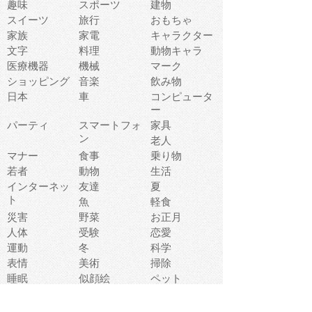
趣味
スポーツ
建物
スイーツ
旅行
おもちゃ
家族
家電
キャラクター
文字
料理
動物キャラ
医療機器
機械
マーク
ショッピング
音楽
飲み物
日本
車
コンピュータ
ー
パーティ
スマートフォ
家具
ン
老人
マナー
食事
乗り物
若者
動物
生活
インターネッ
友達
夏
ト
魚
軽食
災害
野菜
お正月
人体
受験
恋愛
運動
冬
科学
表情
美術
掃除
睡眠
似顔絵
ペット
美容
戦争
世界
ファンタジー
本
風景