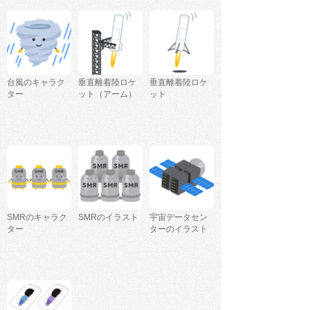
台風のキャラク
垂直離着陸ロケ
垂直離着陸ロケ
ター
ット（アーム）
ット
SMRのキャラク
SMRのイラスト
宇宙データセン
ター
ターのイラスト