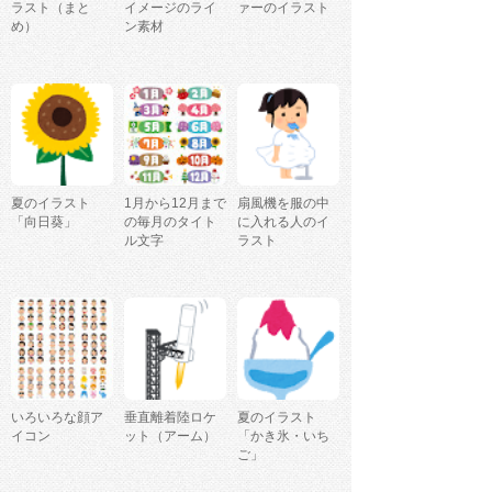
ラスト（まと
イメージのライ
ァーのイラスト
め）
ン素材
夏のイラスト
1月から12月まで
扇風機を服の中
「向日葵」
の毎月のタイト
に入れる人のイ
ル文字
ラスト
いろいろな顔ア
垂直離着陸ロケ
夏のイラスト
イコン
ット（アーム）
「かき氷・いち
ご」